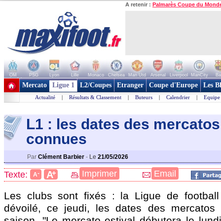
A retenir :
Palmarès Coupe du Mond
OM
PSG
Lyon
Lille
Monaco
Chelsea
Man Utd
Arsenal
Liverpool
ManCity
Ba
+ de clubs
Mercato
Ligue 1
L2/Coupes
Etranger
Coupe d'Europe
Les B
Actualité
|
Résultats & Classement
|
Buteurs
|
Calendrier
|
Equipe
L1 : les dates des mercatos
connues
Par
Clément Barbier
-
Le
21/05/2026
+
Imprimer
Email
A
Texte:
-
A
Les clubs sont fixés : la Ligue de football
dévoilé, ce jeudi, les dates des mercatos
saison. "Le mercato estival débutera le lund