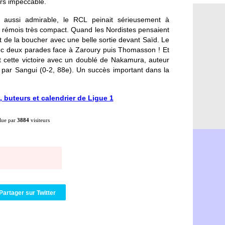
urs impeccable.
Nantes : d
12h48
Monaco : 
12h25
s aussi admirable, le RCL peinait sérieusement à
Man Utd : 
12h06
 rémois très compact. Quand les Nordistes pensaient
Man City :
11h53
it de la boucher avec une belle sortie devant Saïd. Le
Naples : l
11h31
ec deux parades face à Zaroury puis Thomasson ! Et
OM : Lucas
11h10
it cette victoire avec un doublé de Nakamura, auteur
PSG : le c
10h52
par Sangui (0-2, 88e). Un succès important dans la
PSG : une 
10h33
Francfort 
10h12
 buteurs et calendrier de Ligue 1
Strasbourg
10h09
Monaco : F
10h05
Dortmund 
09h44
lue par
3884
visiteurs
Barça : pr
09h24
Argentine 
09h06
Tottenham
08h44
Barça : l'
08h22
FIFA : la C
06/08
CdM 2030 :
06/08
Rennes : Em
06/08
Partager sur Twitter
Côte d'Ivoi
06/08
Rennes : H
06/08
Man City :
06/08