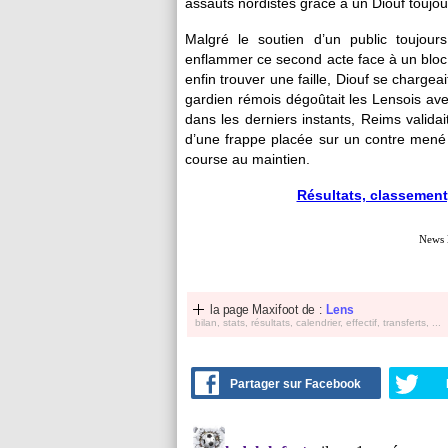
assauts nordistes grâce à un Diouf toujo
Malgré le soutien d’un public toujour
enflammer ce second acte face à un bloc
enfin trouver une faille, Diouf se chargea
gardien rémois dégoûtait les Lensois av
dans les derniers instants, Reims valida
d’une frappe placée sur un contre mené 
course au maintien.
Résultats, classement,
News 
la page Maxifoot de :
Lens
bilan, stats, résultats, calendrier, effectif, transferts, ...
Partager sur Facebook