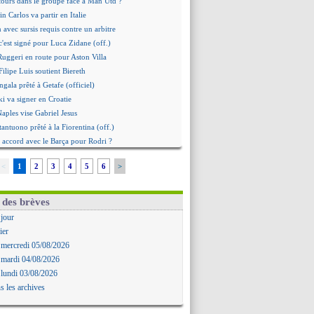
tours dans le groupe face à Man Utd ?
n Carlos va partir en Italie
n avec sursis requis contre un arbitre
c'est signé pour Luca Zidane (off.)
 Ruggeri en route pour Aston Villa
ilipe Luis soutient Biereth
gala prêté à Getafe (officiel)
i va signer en Croatie
Naples vise Gabriel Jesus
tantuono prêté à la Fiorentina (off.)
 accord avec le Barça pour Rodri ?
aise a prolongé (officiel)
<
1
2
3
4
5
6
>
omiyasu a convaincu (officiel)
nesio - "ce n'est pas idéal"
 Oppong signe pour 4 ans (officiel)
 des brèves
erpool va proposer 115 M€ pour Barcola
 jour
la démission d'Infantino réclamée
ier
e, deux pistes se détachent
 mercredi 05/08/2026
ilipe Luis veut remplacer Akliouche
 mardi 04/08/2026
 Luca Zidane va changer de club
 lundi 03/08/2026
grova très clair sur son futur
s les archives
d, le plan B de Naples
Guimarães a signé son contrat