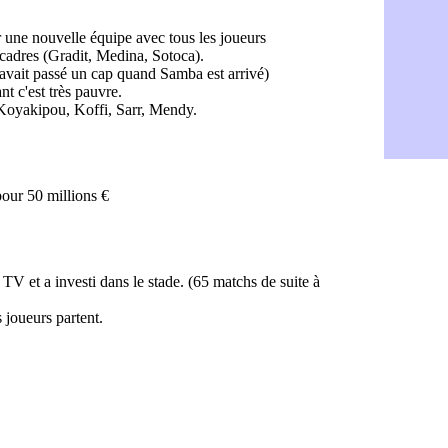
Man Utd : Z
06/08
Amical : M
06/08
Nantes : De
06/08
OM : le clu
06/08
Monaco : l
06/08
FIFA : Teb
06/08
FIFA : l'UE
06/08
PSG : Teba
06/08
Real : Vini
06/08
Lyon : Man
06/08
OM : une o
06/08
Real : c'es
06/08
Troyes : Ju
06/08
PSG : Aklio
06/08
OM : une o
06/08
PSG : cont
06/08
Ouganda : 
06/08
Arsenal : A
06/08
Chelsea : P
06/08
FIFA : le 
06/08
PSG : l'ét
06/08
Bologne : D
06/08
OM : accor
06/08