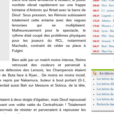
PSG : 4 re
19h09
nordiste vibrait rapidement sur une frappe
Nice : Kevi
18h48
lointaine d’Antonio qui flirtait avec la barre de
L1 : priso
18h37
Diouf. Sous pression, les Rémois subissaient
Leganés : 
18h29
totalement cette entame avec des vagues
Atletico :
17h58
lensoises qui se multipliaient.
Monaco : F
17h46
Malheureusement pour le spectacle, le
Lyon : Man
17h32
rythme était coupé des problèmes physiques
PSG : Nsok
17h16
pour les joueurs du RCL, notamment
Arsenal : 
16h59
Machado, contraint de céder sa place à
Real : Mas
16h37
Fulgini.
Man City :
16h33
Rennes : H
16h27
Bien aidé par un match moins intense, Reims
Palace : T
16h22
retrouvait des couleurs et parvenait à
OM : B. Ge
16h07
nce défensive des Lensois, les Champenois étaient
TFC : Sion
15h46
Archives
 de Buta face à Ryan... De moins en moins incisif,
PSG : Liv
15h41
Les brèves du
e repris par Nakamura, buteur à bout portant (0-1,
Norvège : 
15h20
Les brèves d'h
rdait aussi Bah sur blessure et Sotoca, de la tête,
PSG : Mbay
14h55
Les brèves du
Monaco : F
14h38
Les brèves du
Grenade :
14h19
étaient à deux doigts d’égaliser, mais Diouf repoussait
Les brèves du
Juve : Zhe
13h56
vant une volée ratée du Centrafricain ! Totalement
Recherche dan
OM : Aguer
13h35
sormais de résister et parvenaient à repousser les
Arsenal : 
13h12