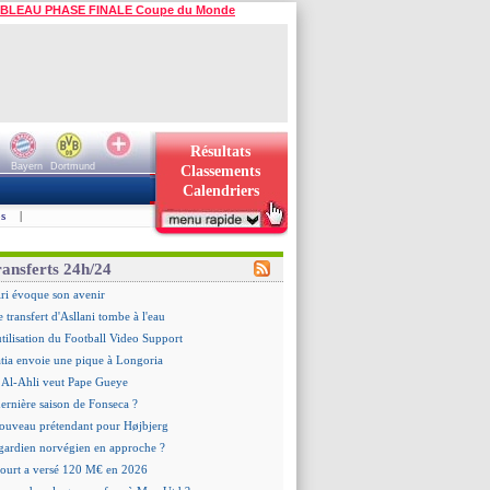
BLEAU PHASE FINALE Coupe du Monde
Résultats
Bayern
Dortmund
Classements
Calendriers
s
|
ransferts 24h/24
ri évoque son avenir
e transfert d'Asllani tombe à l'eau
utilisation du Football Video Support
tia envoie une pique à Longoria
 : Al-Ahli veut Pape Gueye
dernière saison de Fonseca ?
ouveau prétendant pour Højbjerg
 gardien norvégien en approche ?
urt a versé 120 M€ en 2026