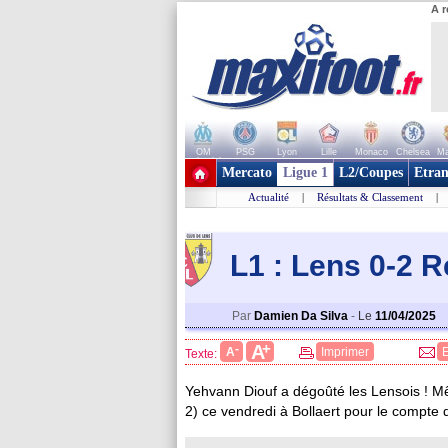
A r
OM
PSG
Lyon
Lille
Monaco
Chelsea
Ma
+ de clubs
Mercato
Ligue 1
L2/Coupes
Etran
Actualité
|
Résultats & Classement
|
L1 : Lens 0-2 Re
Par
Damien Da Silva
-
Le
11/04/2025
+
A
-
A
Imprimer
Texte:
Yehvann Diouf a dégoûté les Lensois ! M
2) ce vendredi à Bollaert pour le compte 