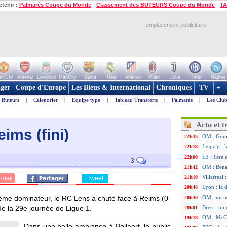
etenir :
Palmarès Coupe du Monde
-
Classement des BUTEURS Coupe du Monde
-
TA
emplacement publicitaire
n Utd
Arsenal
Liverpool
ManCity
Barca
Real
Atletico
Milan
Juve
Inter
Naples
ger
Coupe d'Europe
Les Bleus & International
Chroniques
TV
+
Buteurs
|
Calendrier
|
Equipe type
|
Tableau Transferts
|
Palmarès
|
Les Club
Actu et t
ims (fini)
OM : Goui
22h35
Leipzig : l
22h18
L3 : 1ère 
22h00
3
OM : Bena
21h42
Villarreal
21h10
Email
Tweet
Lyon : la 
20h46
ême dominateur, le RC Lens a chuté face à Reims (0-
OM : un n
20h30
de la 29e journée de Ligue 1.
Brest : un
20h01
OM : McCo
19h18
Dans une belle ambiance à Bollaert, le public