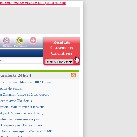
BLEAU PHASE FINALE Coupe du Monde
Résultats
Bayern
Dortmund
Classements
Calendriers
s
|
ransferts 24h/24
is Enrique a bien accueilli Akliouche
doutes de Suzuki
er Zakarian fustige déjà ses joueurs
accord avec Ghejdemis
ardiola, Maldini rétablit la vérité
n départ, Meunier accuse Létang
antino ne démissionnera pas
ick esquive pour Ferran Torres
: Araujo, une option d'achat à 55 M€