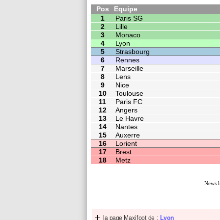
7
Marseille
6
4
2
8
Lens
6
4
2
9
Nice
6
4
2
10
Toulouse
6
4
2
11
Paris FC
6
4
2
12
Angers
5
4
1
13
Le Havre
3
4
1
14
Nantes
3
4
1
15
Auxerre
3
4
1
16
Lorient
3
4
1
17
Brest
1
4
0
18
Metz
1
4
0
News l
la page Maxifoot de :
Lyon