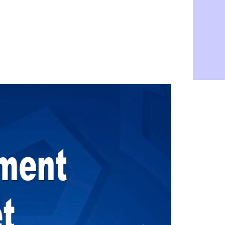
Amical : L
08/08
Real : Mour
08/08
Amical : T
08/08
OM : Benati
08/08
Newcastle :
08/08
PSG : une 
08/08
PSG : le g
08/08
OM : le jou
08/08
Heracles : 
08/08
Monaco : M
08/08
OM : accor
08/08
Barça : Ara
08/08
OM : Côme
08/08
Man Utd : 
08/08
L3 : Caen 
07/08
OM : Højbj
07/08
OM : Gouir
07/08
Leipzig : l
07/08
L3 : 1ère u
07/08
OM : Benat
07/08
Villarreal 
07/08
Lyon : la d
07/08
OM : un no
07/08