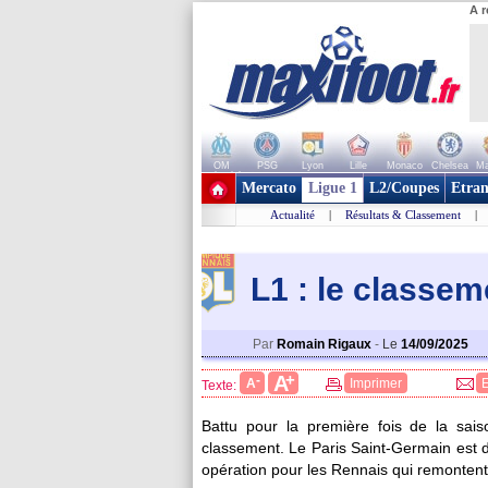
A r
OM
PSG
Lyon
Lille
Monaco
Chelsea
Ma
+ de clubs
Mercato
Ligue 1
L2/Coupes
Etran
Actualité
|
Résultats & Classement
|
L1 : le classe
Par
Romain Rigaux
-
Le
14/09/2025
+
A
-
A
Imprimer
Texte:
Pos
Equipe
Pts
J
G
1
Paris SG
12
4
4
2
Lille
10
4
3
Battu pour la première fois de la sai
3
Monaco
9
4
3
classement. Le Paris Saint-Germain est 
4
Lyon
9
4
3
5
Strasbourg
9
4
3
opération pour les Rennais qui remontent 
6
Rennes
7
4
2