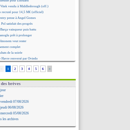
quiétude pour Édouard
 Vitek vendu à Middlesbrough (off.)
 recruté pour 14,5 M€ (officiel)
ntry pense à Angel Gomes
 Pol satisfait des progrès
 Barça vainqueur puis battu
hanoglu prêt à prolonger
elmonem veut rester
ssement complet
ultats de la soirée
e Havre renversé par Oviedo
ce battu aux tirs au but
<
1
2
3
4
5
6
>
Ivanovic proche de Lens
 "alarmé" par la situation
Alvarez, le Barça va revoir son offre
 des brèves
Mbamba prêté par Leverkusen (officiel)
 jour
 Real bat Ferencvaros
ier
ukaku dit oui à Fenerbahçe
 vendredi 07/08/2026
est arrache le nul contre Venise
 jeudi 06/08/2026
n nouveau nul pour Le Mans
 mercredi 05/08/2026
 nul entre Auxerre et Troyes
s les archives
 Sergi Roberto a signé (officiel)
gers fait tomber Lorient