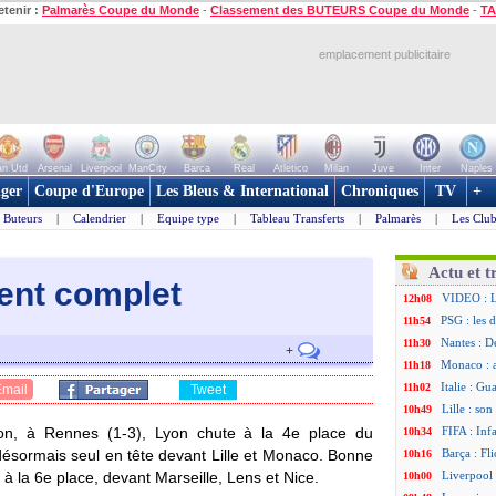
etenir :
Palmarès Coupe du Monde
-
Classement des BUTEURS Coupe du Monde
-
TA
emplacement publicitaire
n Utd
Arsenal
Liverpool
ManCity
Barca
Real
Atletico
Milan
Juve
Inter
Naples
ger
Coupe d'Europe
Les Bleus & International
Chroniques
TV
+
Buteurs
|
Calendrier
|
Equipe type
|
Tableau Transferts
|
Palmarès
|
Les Club
Actu et t
ment complet
VIDEO : Lu
12h08
PSG : les 
11h54
Nantes : D
11h30
+
Monaco : 
11h18
Italie : Gu
11h02
Email
Tweet
N
P
Bp
Bc
Diff
Lille : so
10h49
0
0
10
3
+7
1
0
13
5
+8
son, à Rennes (1-3), Lyon chute à la 4e place du
FIFA : Inf
10h34
0
1
8
5
+3
désormais seul en tête devant Lille et Monaco. Bonne
Barça : Fl
10h16
0
1
6
3
+3
0
1
5
3
+2
à la 6e place, devant Marseille, Lens et Nice.
Liverpool 
10h00
1
1
5
6
-1