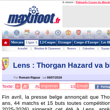
A retenir :
Palmarès Coupe du Mond
OM
PSG
Lyon
Lille
Monaco
Chelsea
Man Utd
Arsenal
Liverpool
ManCity
Ba
+ de clubs
Mercato
Ligue 1
L2/Coupes
Etranger
Coupe d'Europe
Les B
Actualité
|
Résultats & Classement
|
Buteurs
|
Calendrier
|
Equipe
Lens : Thorgan Hazard va b
Par
Romain Rigaux
-
Le
08/07/2026
+
Imprimer
Email
A
Texte:
-
A
Fin avril, la presse belge annonçait que T
ans, 44 matchs et 15 buts toutes compétition
2025-2026) signerait cet été à Lens, aprè