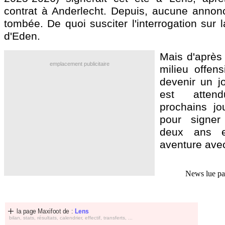
contrat à Anderlecht. Depuis, aucune annonce
tombée. De quoi susciter l'interrogation sur 
d'Eden.
Mais d'après 
emplacement publicitaire
milieu offens
devenir un j
est atte
prochains jou
pour signer
deux ans e
aventure avec
News lue p
la page Maxifoot de :
Lens
bilan, stats, résultats, calendrier, effectif, transferts, ...