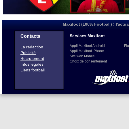
Maxifoot (100% Football) : l'actua
Services Maxifoot
Contacts
Appli Maxifoot Android
Flu
La rédaction
Appli Maxifoot iPhone
Publicité
Site web Mobile
Recrutement
Choix de consentement
Infos légales
Liens football