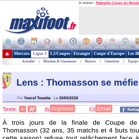
A retenir :
Palmarès Coupe du Mond
OM
PSG
Lyon
Lille
Monaco
Chelsea
Man Utd
Arsenal
Liverpool
ManCity
Ba
+ de clubs
Mercato
Ligue 1
L2/Coupes
Etranger
Coupe d'Europe
Les B
Actualité
|
Résultats & Classement
|
Buteurs
|
Calendrier
|
Equipe
Lens : Thomasson se méfie
Par
Youcef Touaitia
-
Le
20/05/2026
+
Imprimer
Email
A
Texte:
-
A
À trois jours de la finale de Coupe de
Thomasson
(32 ans, 35 matchs et 4 buts tou
cette saison) refuse tout relâchement face à