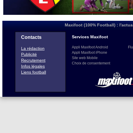
Maxifoot (100% Football) : l'actua
Services Maxifoot
Contacts
Appli Maxifoot Android
Flu
La rédaction
Appli Maxifoot iPhone
Publicité
Site web Mobile
Recrutement
Choix de consentement
Infos légales
Liens football