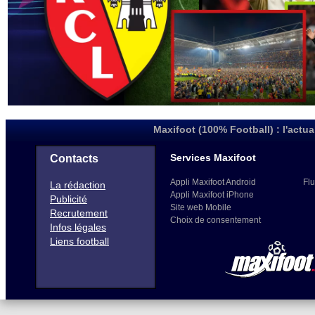
Maxifoot (100% Football) : l'actua
Services Maxifoot
Contacts
Appli Maxifoot Android
Flu
La rédaction
Appli Maxifoot iPhone
Publicité
Site web Mobile
Recrutement
Choix de consentement
Infos légales
Liens football