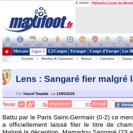
A retenir :
Palmarès Coupe du Mond
OM
PSG
Lyon
Lille
Monaco
Chelsea
Man Utd
Arsenal
Liverpool
ManCity
Ba
+ de clubs
Mercato
Ligue 1
L2/Coupes
Etranger
Coupe d'Europe
Les B
Actualité
|
Résultats & Classement
|
Buteurs
|
Calendrier
|
Equipe
Lens : Sangaré fier malgré l
Par
Youcef Touaitia
-
Le
13/05/2026
+
Imprimer
Email
A
Texte:
-
A
Battu par le Paris Saint-Germain (0-2) ce mer
a officiellement laissé filer le titre de ch
Malgré la déception, Mamadou
Sangaré
(23 a