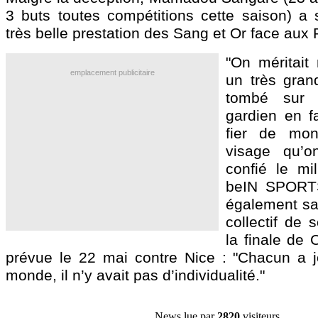
3 buts toutes compétitions cette saison) a s
très belle prestation des Sang et Or face aux 
"On méritait 
emplacement publicitaire
un très gran
tombé sur 
gardien en fa
fier de mo
visage qu’o
confié le mi
beIN SPORTS
également sal
collectif de 
la finale de
prévue le 22 mai contre Nice : "Chacun a j
monde, il n’y avait pas d’individualité."
News lue par
2820
visiteurs