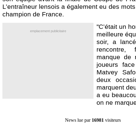
L’entraîneur lensois a également eu des mots t
champion de France.
"C’était un h
emplacement publicitaire
meilleure éq
soir, a lanc
rencontre, 
manque de r
joueurs fac
Matvey Safo
deux occasi
marquent deu
a eu beaucou
on ne marque
News lue par
16981
visiteurs