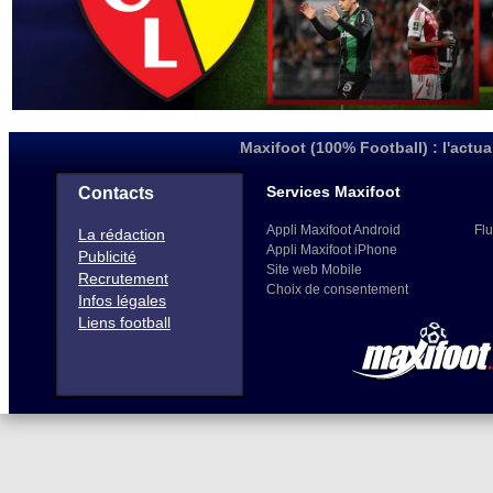
Maxifoot (100% Football) : l'actua
Services Maxifoot
Contacts
Appli Maxifoot Android
Flu
La rédaction
Appli Maxifoot iPhone
Publicité
Site web Mobile
Recrutement
Choix de consentement
Infos légales
Liens football