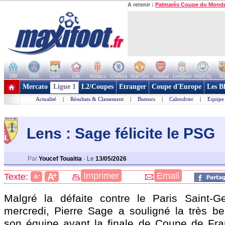
A retenir :
Palmarès Coupe du Mond
OM
PSG
Lyon
Lille
Monaco
Chelsea
Man Utd
Arsenal
Liverpool
ManCity
Ba
+ de clubs
Mercato
Ligue 1
L2/Coupes
Etranger
Coupe d'Europe
Les B
Actualité
|
Résultats & Classement
|
Buteurs
|
Calendrier
|
Equipe
Lens : Sage félicite le PSG
Par
Youcef Touaitia
-
Le
13/05/2026
+
Imprimer
Email
A
Texte:
-
A
Malgré la défaite contre le Paris Saint-G
mercredi, Pierre Sage a souligné la très bel
son équipe avant la finale de Coupe de Fra