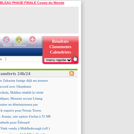
BLEAU PHASE FINALE Coupe du Monde
Résultats
Bayern
Dortmund
Classements
Calendriers
s
|
ransferts 24h/24
er Zakarian fustige déjà ses joueurs
accord avec Ghejdemis
ardiola, Maldini rétablit la vérité
n départ, Meunier accuse Létang
antino ne démissionnera pas
ick esquive pour Ferran Torres
: Araujo, une option d'achat à 55 M€
quiétude pour Édouard
 Vitek vendu à Middlesbrough (off.)