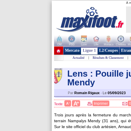
A r
OM
PSG
Lyon
Lille
Monaco
Chelsea
Ma
+ de clubs
Mercato
Ligue 1
L2/Coupes
Etran
Actualité
|
Résultats & Classement
|
Lens : Pouille j
Mendy
Par
Romain Rigaux
-
Le
05/09/2023
+
A
-
A
Imprimer
Texte:
Trois jours après la fermeture du marché
terrain Nampalys Mendy (31 ans), qui éta
Sur le site officiel du club artésien, Arnaud