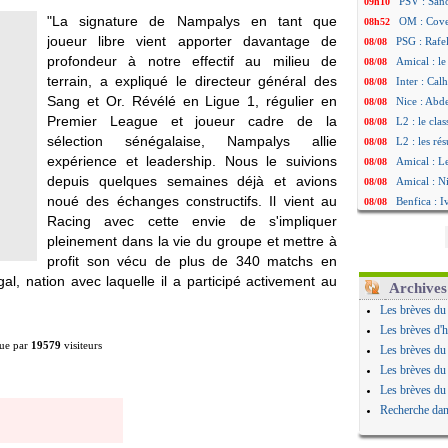
PSV : Sano
09h10
"La signature de Nampalys en tant que
OM : Cove
08h52
joueur libre vient apporter davantage de
PSG : Rafel
08/08
profondeur à notre effectif au milieu de
Amical : le
08/08
terrain, a expliqué le directeur général des
Inter : Cal
08/08
Sang et Or. Révélé en Ligue 1, régulier en
Nice : Abd
08/08
Premier League et joueur cadre de la
L2 : le cla
08/08
sélection sénégalaise, Nampalys allie
L2 : les rés
08/08
expérience et leadership. Nous le suivions
Amical : L
08/08
depuis quelques semaines déjà et avions
Amical : Ni
08/08
noué des échanges constructifs. Il vient au
Benfica : 
08/08
Racing avec cette envie de s'impliquer
OM : Dupraz
08/08
pleinement dans la vie du groupe et mettre à
Atletico : 
08/08
profit son vécu de plus de 340 matchs en
Lorient : 
08/08
l, nation avec laquelle il a participé activement au
Amical : le
08/08
Archives
Naples : L
08/08
Les brèves du
Amical : Br
08/08
Les brèves d'h
Amical : u
08/08
ue par
19579
visiteurs
Les brèves du
Amical : un
08/08
Les brèves du
LA Galaxy :
08/08
Les brèves du
Amical : An
08/08
Recherche dan
Amical : l
08/08
Amical : R
08/08