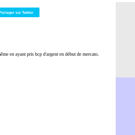
Amical : P
08/08
Barça : De
08/08
Partager sur Twitter
Atletico : 
08/08
Amical : L
08/08
Nottingham
08/08
Amical : St
08/08
Amical : L
08/08
Lens : Gani
08/08
OM : le PSG
08/08
Amical : P
08/08
Amical : C
08/08
Argentine 
08/08
Amical : l'I
08/08
Atletico : 
08/08
Monaco : C
08/08
Amical : e
08/08
OM : la pis
08/08
PSG : ça n
08/08
Amical : Re
08/08
Arsenal : c
08/08
Amical : L
08/08
Real : Mour
08/08