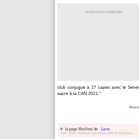
emplacement publicitaire
club conjugué à 27 capes avec le Sénéga
sacre à la CAN 2021."
News l
la page Maxifoot de :
Lens
bilan, stats, résultats, calendrier, effectif, transferts, ...