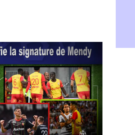
Amical : T
08/08
OM : Benati
08/08
Newcastle :
08/08
PSG : une 
08/08
PSG : le g
08/08
OM : le jou
08/08
Heracles : 
08/08
Monaco : M
08/08
OM : accor
08/08
Barça : Ara
08/08
OM : Côme
08/08
Man Utd : 
08/08
L3 : Caen 
07/08
OM : Højbj
07/08
OM : Gouir
07/08
Leipzig : l
07/08
L3 : 1ère u
07/08
OM : Benat
07/08
Villarreal 
07/08
Lyon : la d
07/08
OM : un no
07/08
Brest : un
07/08
OM : McCo
07/08