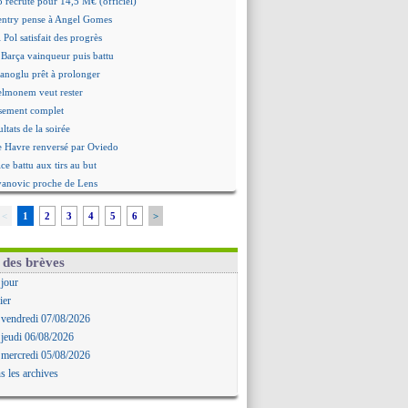
 recruté pour 14,5 M€ (officiel)
ntry pense à Angel Gomes
 Pol satisfait des progrès
 Barça vainqueur puis battu
hanoglu prêt à prolonger
elmonem veut rester
ssement complet
ultats de la soirée
e Havre renversé par Oviedo
ce battu aux tirs au but
Ivanovic proche de Lens
 "alarmé" par la situation
<
1
2
3
4
5
6
>
Alvarez, le Barça va revoir son offre
Mbamba prêté par Leverkusen (officiel)
 Real bat Ferencvaros
 des brèves
ukaku dit oui à Fenerbahçe
 jour
est arrache le nul contre Venise
ier
n nouveau nul pour Le Mans
 vendredi 07/08/2026
 nul entre Auxerre et Troyes
 jeudi 06/08/2026
 Sergi Roberto a signé (officiel)
 mercredi 05/08/2026
gers fait tomber Lorient
s les archives
e Paris FC corrigé par Mayence
ennes encore battu par Brentford