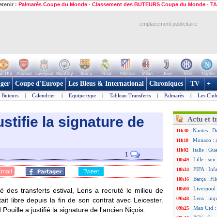
etenir :
Palmarès Coupe du Monde
-
Classement des BUTEURS Coupe du Monde
-
TA
emplacement publicitaire
n Utd
Arsenal
Liverpool
ManCity
Barca
Real
Atletico
Milan
Juve
Inter
Naples
ger
Coupe d'Europe
Les Bleus & International
Chroniques
TV
+
Buteurs
|
Calendrier
|
Equipe type
|
Tableau Transferts
|
Palmarès
|
Les Club
ustifie la signature de
Actu et t
Nantes : D
11h30
Monaco : 
11h18
Italie : Gu
11h02
1
Lille : so
10h49
FIFA : Inf
10h34
Email
Tweet
Barça : Fl
10h16
Liverpool 
10h00
 des transferts estival, Lens a recruté le milieu de
Lens : in
09h48
it libre depuis la fin de son contrat avec Leicester.
Man Utd :
09h25
 Pouille a justifié la signature de l'ancien Niçois.