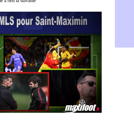
Man Utd : B
07/08
Man City :
07/08
Naples : l
07/08
OM : Lucas
07/08
PSG : le co
07/08
PSG : une 
07/08
Francfort :
07/08
Strasbourg 
07/08
Monaco : F
07/08
Dortmund :
07/08
Barça : pr
07/08
Argentine :
07/08
Tottenham 
07/08
Barça : l'a
07/08
FIFA : la C
06/08
CdM 2030 :
06/08
Rennes : Em
06/08
Côte d'Ivoi
06/08
Rennes : H
06/08
Man City :
06/08
Man Utd : Z
06/08
Amical : M
06/08
Nantes : De
06/08