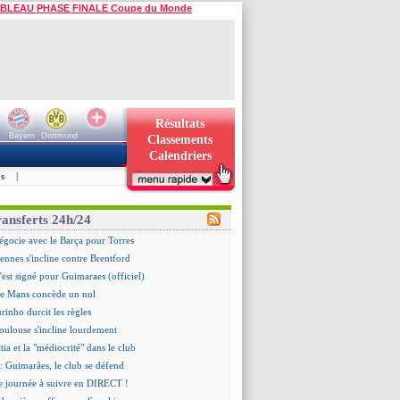
BLEAU PHASE FINALE Coupe du Monde
Résultats
Bayern
Dortmund
Classements
Calendriers
s
|
ransferts 24h/24
égocie avec le Barça pour Torres
ennes s'incline contre Brentford
c'est signé pour Guimaraes (officiel)
Le Mans concède un nul
rinho durcit les règles
oulouse s'incline lourdement
ia et la "médiocrité" dans le club
: Guimarães, le club se défend
re journée à suivre en DIRECT !