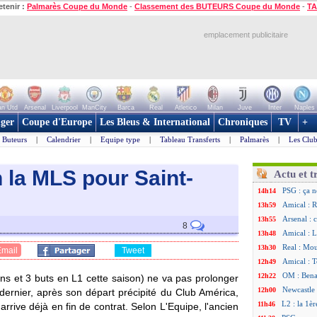
etenir :
Palmarès Coupe du Monde
-
Classement des BUTEURS Coupe du Monde
-
TA
emplacement publicitaire
n Utd
Arsenal
Liverpool
ManCity
Barca
Real
Atletico
Milan
Juve
Inter
Naples
ger
Coupe d'Europe
Les Bleus & International
Chroniques
TV
+
Buteurs
|
Calendrier
|
Equipe type
|
Tableau Transferts
|
Palmarès
|
Les Club
n la MLS pour Saint-
Actu et t
PSG : ça n
14h14
Amical : R
13h59
Arsenal : 
13h55
8
Amical : 
13h48
Real : Mou
13h30
Email
Tweet
Amical : T
12h49
OM : Benat
12h22
ns et 3 buts en L1 cette saison) ne va pas prolonger
Newcastle 
12h00
dernier, après son départ précipité du Club América,
L2 : la 1è
11h46
s arrive déjà en fin de contrat. Selon L'Equipe, l'ancien