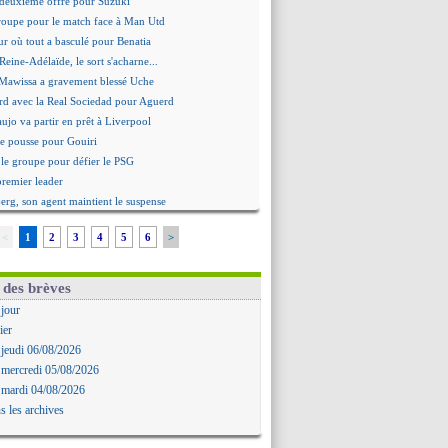
deuxième offre pour Suzuki
roupe pour le match face à Man Utd
ur où tout a basculé pour Benatia
Reine-Adélaïde, le sort s'acharne...
Mawissa a gravement blessé Uche
rd avec la Real Sociedad pour Aguerd
aujo va partir en prêt à Liverpool
 pousse pour Gouiri
le groupe pour défier le PSG
premier leader
erg, son agent maintient le suspense
i évoque son avenir
<
1
2
3
4
5
6
>
e transfert d'Asllani tombe à l'eau
tilisation du Football Video Support
ia envoie une pique à Longoria
 des brèves
: Al-Ahli veut Pape Gueye
 jour
ernière saison de Fonseca ?
ier
uveau prétendant pour Højbjerg
 jeudi 06/08/2026
 gardien norvégien en approche ?
 mercredi 05/08/2026
urt a versé 120 M€ en 2026
 mardi 04/08/2026
tours dans le groupe face à Man Utd ?
s les archives
n Carlos va partir en Italie
 avec sursis requis contre un arbitre