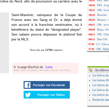
PSG : une 
11h20
roline du Nord, afin de poursuivre sa carrière avec le
PSG : le g
10h49
OM : le jo
10h32
Saint-Maximin, vainqueur de la Coupe de
Heracles : 
10h10
France avec les Sang et Or, a déjà donné
Monaco : 
09h49
son accord à la franchise américaine, où il
OM : acco
09h35
bénéficiera du statut de "designated player".
Barça : Ar
09h08
Son salaire pourra dépasser le plafond fixé
OM : Côme
08h54
par la MLS.
Man Utd : 
08h32
L3 : Caen 
07/08
OM : Højbj
07/08
News lue par
12704
visiteurs
OM : Gouir
07/08
Leipzig : l
07/08
L3 : 1ère u
07/08
la page Maxifoot de :
Lens
OM : Benat
07/08
Archives
bilan, stats, résultats, calendrier, effectif, transferts, ...
Villarreal 
07/08
Les brèves du
Lyon : la d
07/08
Les brèves d'h
OM : un no
07/08
Partager sur Facebook
Les brèves du
Brest : un
07/08
Les brèves du
OM : McCo
07/08
Partager sur Twitter
Les brèves du
PSG : 4 re
07/08
Recherche dan
Nice : Kevi
07/08
L1 : prison
07/08