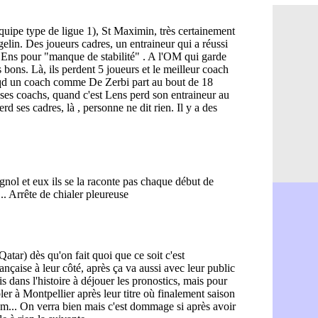
Leganés : c
07/08
Atletico : 
07/08
Monaco : Fi
07/08
Lyon : Mang
07/08
PSG : Nsoki
07/08
Arsenal : N
07/08
Real : Mast
07/08
Man City :
07/08
Rennes : Ha
07/08
Palace : To
07/08
OM : B. Gen
07/08
TFC : Sion
07/08
PSG : Live
07/08
Norvège : 
07/08
PSG : Mbay
07/08
Monaco : F
07/08
Grenade : 
07/08
Juve : Zheg
07/08
OM : Aguer
07/08
Arsenal : G
07/08
Nantes : d
07/08
Monaco : l
07/08