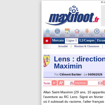
A r
OM
PSG
Lyon
Lille
Monaco
Chelsea
Ma
+ de clubs
Mercato
Ligue 1
L2/Coupes
Etran
Actualité
|
Résultats & Classement
|
Lens : directio
Maximin
Par
Clément Barbier
-
Le
04/06/2026
+
A
-
A
Imprimer
Texte:
Allan Saint-
Maximin
(29 ans, 10 apparitio
l'aventure au RC Lens. Signé en février 
où il subissait du racisme, l'ailier françai