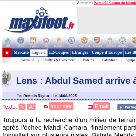
A retenir :
Palmarès Coupe du Mond
OM
PSG
Lyon
Lille
Monaco
Chelsea
Man Utd
Arsenal
Liverpool
ManCity
Ba
+ de clubs
Mercato
Ligue 1
L2/Coupes
Etranger
Coupe d'Europe
Les B
Actualité
|
Résultats & Classement
|
Buteurs
|
Calendrier
|
Equipe
Lens : Abdul Samed arrive 
Par
Romain Rigaux
-
Le
14/08/2025
+
Imprimer
Email
A
Texte:
-
A
Toujours à la recherche d'un milieu de terra
après l'échec Mahdi Camara, finalement part
travaillait sur plusieurs pistes. Batista Mend