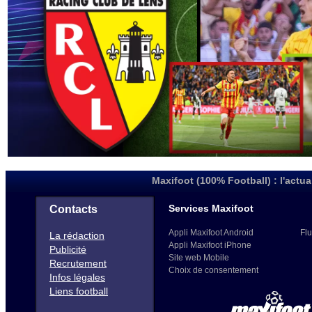
Maxifoot (100% Football) : l'actua
Services Maxifoot
Contacts
Appli Maxifoot Android
Flu
La rédaction
Appli Maxifoot iPhone
Publicité
Site web Mobile
Recrutement
Choix de consentement
Infos légales
Liens football