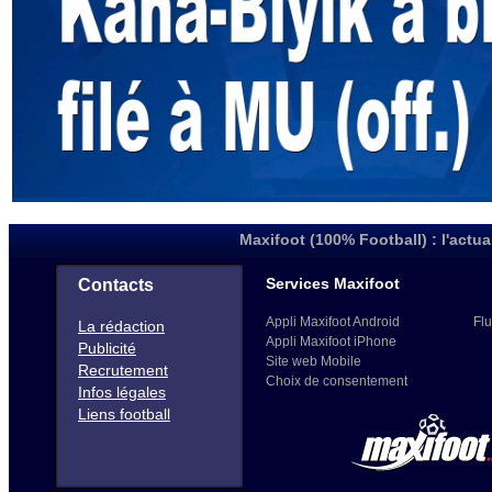
Maxifoot (100% Football) : l'actua
Services Maxifoot
Contacts
Appli Maxifoot Android
Flu
La rédaction
Appli Maxifoot iPhone
Publicité
Site web Mobile
Recrutement
Choix de consentement
Infos légales
Liens football