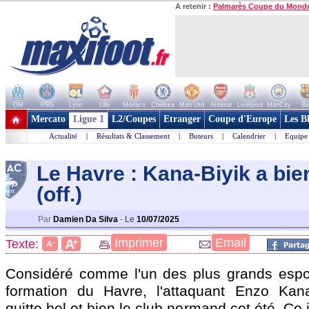
A retenir :
Palmarès Coupe du Mond
OM
PSG
Lyon
Lille
Monaco
Chelsea
Man Utd
Arsenal
Liverpool
ManCity
Ba
+ de clubs
Mercato
Ligue 1
L2/Coupes
Etranger
Coupe d'Europe
Les B
Actualité
|
Résultats & Classement
|
Buteurs
|
Calendrier
|
Equipe
Le Havre : Kana-Biyik a bien
(off.)
Par
Damien Da Silva
-
Le
10/07/2025
+
Imprimer
Email
A
Texte:
-
A
Considéré comme l'un des plus grands espo
formation du Havre, l'attaquant Enzo Kana
quitte bel et bien le club normand cet été. Ce 