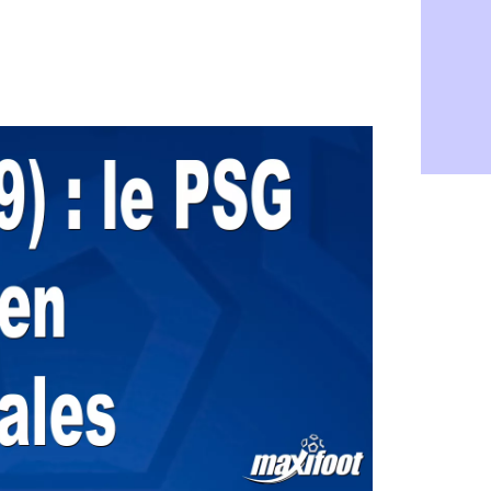
Monaco : P
05/08
Rennes : Za
05/08
Rennes : u
05/08
VIDEO : Th
05/08
Dunkerque 
05/08
Lyon : Man
05/08
Amical : Ar
05/08
Amical : lo
05/08
Man City :
05/08
LdC : Fene
05/08
Al-Diriyah 
05/08
Atletico : 
05/08
Amical : p
05/08
VIDEO : le
05/08
CdM 2030 :
05/08
PSG : la c
05/08
Newcastle :
05/08
Real : une 
05/08
Amical : l
05/08
Monaco : Ca
05/08
Atletico : 
05/08
Real : Dio
05/08
Arsenal : H
05/08