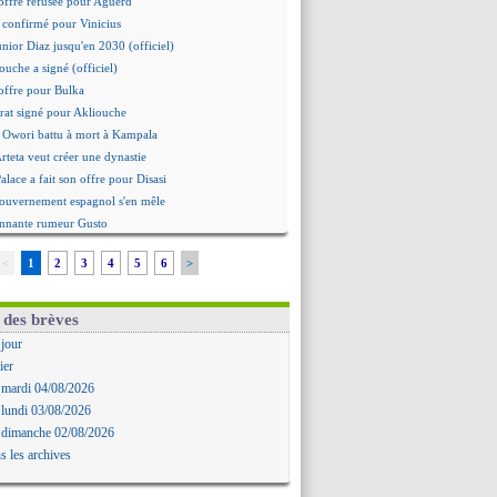
offre refusée pour Aguerd
st confirmé pour Vinicius
unior Diaz jusqu'en 2030 (officiel)
ouche a signé (officiel)
offre pour Bulka
rat signé pour Akliouche
 Owori battu à mort à Kampala
Arteta veut créer une dynastie
alace a fait son offre pour Disasi
gouvernement espagnol s'en mêle
onnante rumeur Gusto
Dallinga est sur le marché
<
1
2
3
4
5
6
>
rd trouvé avec Man City pour Rulli
na vers Leverkusen pour 25 M€
Forlan nommé sélectionneur (officiel)
 des brèves
Juanlu signe à Bournemouth (officiel)
 jour
ntou heureux d'avoir rejoué
ier
mandé pour 140 M€ ! (officiel)
 mardi 04/08/2026
 Rodri préfère le Barça au Real !
 lundi 03/08/2026
ït Boudlal veut rejoindre Fulham
 dimanche 02/08/2026
a : Liverpool cible aussi Konsa
s les archives
approche pour Diatta
 Diaw va signer à Lille