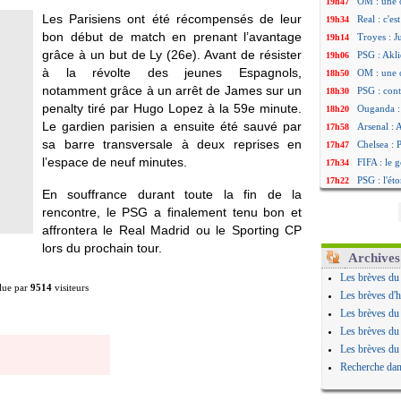
OM : une 
19h47
Les Parisiens ont été récompensés de leur
Real : c'e
19h34
bon début de match en prenant l’avantage
Troyes : J
19h14
grâce à un but de Ly (26e). Avant de résister
PSG : Akli
19h06
à la révolte des jeunes Espagnols,
OM : une 
18h50
notamment grâce à un arrêt de James sur un
PSG : cont
18h30
penalty tiré par Hugo Lopez à la 59e minute.
Ouganda :
18h20
Le gardien parisien a ensuite été sauvé par
Arsenal : 
17h58
sa barre transversale à deux reprises en
Chelsea : P
17h47
l’espace de neuf minutes.
FIFA : le 
17h34
PSG : l'ét
17h22
En souffrance durant toute la fin de la
Bologne : 
17h10
rencontre, le PSG a finalement tenu bon et
OM : acco
16h59
affrontera le Real Madrid ou le Sporting CP
OM : Medi
16h53
lors du prochain tour.
Uruguay : 
16h45
Archives
Séville : 
16h34
Les brèves du
lue par
9514
visiteurs
PSG : Ndja
16h21
Les brèves d'h
Real : Dio
16h04
Les brèves du
Man City :
15h50
Les brèves du
Rennes : A
15h40
Les brèves du
Aston Vill
15h18
Recherche dan
OM : une 
15h01
Le Havre :
14h46