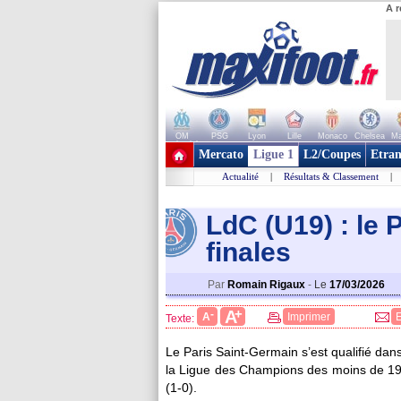
A r
OM
PSG
Lyon
Lille
Monaco
Chelsea
Ma
+ de clubs
Mercato
Ligue 1
L2/Coupes
Etran
Actualité
|
Résultats & Classement
|
LdC (U19) : le 
finales
Par
Romain Rigaux
-
Le
17/03/2026
+
A
-
A
Imprimer
Texte:
Le Paris Saint-Germain s’est qualifié dan
la Ligue des Champions des moins de 19 a
(1-0).