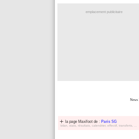
emplacement publicitaire
News 
la page Maxifoot de :
Paris SG
bilan, stats, résultats, calendrier, effectif, transferts, ...