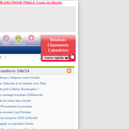
BLEAU PHASE FINALE Coupe du Monde
Résultats
Bayern
Dortmund
Classements
Calendriers
s
|
ransferts 24h/24
Monaco s'impose contre Getafe
er Zakarian et sa relation avec Kita
ub prêt à libérer Kondogbia ?
le message touchant d'Akliouche
as en remet une couche
EFA maintient la pression
as encense Luis Enrique
cius jusqu'en 2032 (officiel)
gala va rejoindre Getafe