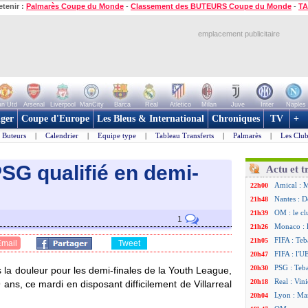
etenir :
Palmarès Coupe du Monde
-
Classement des BUTEURS Coupe du Monde
-
TA
emplacement publicitaire
n Utd
Arsenal
Liverpool
ManCity
Barca
Real
Atletico
Milan
Juve
Inter
Naples
ger
Coupe d'Europe
Les Bleus & International
Chroniques
TV
+
Buteurs
|
Calendrier
|
Equipe type
|
Tableau Transferts
|
Palmarès
|
Les Club
PSG qualifié en demi-
Actu et t
Amical : 
22h00
Nantes : D
21h48
OM : le cl
21h39
1
Monaco : 
21h26
FIFA : Teb
21h05
Email
Tweet
FIFA : l'U
20h47
PSG : Teb
20h30
s la douleur pour les demi-finales de la Youth League,
Real : Vini
20h18
ns, ce mardi en disposant difficilement de Villarreal
Lyon : Man
20h04