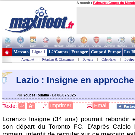
A retenir :
Palmarès Coupe du Mond
OM
PSG
Lyon
Lille
Monaco
Chelsea
Man Utd
Arsenal
Liverpool
ManCity
Ba
+ de clubs
Mercato
Ligue 1
L2/Coupes
Etranger
Coupe d'Europe
Les B
Actualité
|
Résultats & Classement
|
Buteurs
|
Calendrier
|
Equipe
Lazio : Insigne en approche
Par
Youcef Touaitia
-
Le
06/07/2025
+
Imprimer
Email
A
Texte:
-
A
Lorenzo Insigne (34 ans) pourrait rebondir 
son départ du Toronto FC. D'après Calcio 
romain, interdit de recruter sur ce mercato es