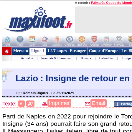
A retenir :
Palmarès Coupe du Mond
OM
PSG
Lyon
Lille
Monaco
Chelsea
Man Utd
Arsenal
Liverpool
ManCity
Ba
+ de clubs
Mercato
Ligue 1
L2/Coupes
Etranger
Coupe d'Europe
Les B
Actualité
|
Résultats & Classement
|
Buteurs
|
Calendrier
|
Equipe
Lazio : Insigne de retour en
Par
Romain Rigaux
-
Le
25/11/2025
+
Imprimer
Email
A
Texte:
-
A
Parti de Naples en 2022 pour rejoindre le To
Insigne (34 ans) pourrait faire son grand retou
Il Messaggero, l'ailier italien, libre de tout co