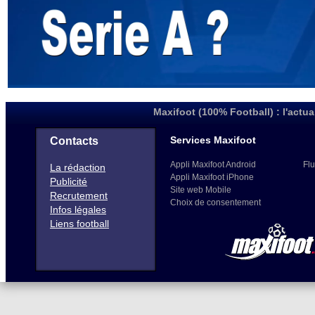
Maxifoot (100% Football) : l'actua
Services Maxifoot
Contacts
Appli Maxifoot Android
Flu
La rédaction
Appli Maxifoot iPhone
Publicité
Site web Mobile
Recrutement
Choix de consentement
Infos légales
Liens football