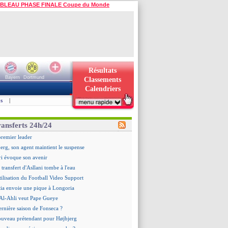
BLEAU PHASE FINALE Coupe du Monde
Résultats
Bayern
Dortmund
Classements
Calendriers
s
|
ransferts 24h/24
premier leader
erg, son agent maintient le suspense
i évoque son avenir
e transfert d'Asllani tombe à l'eau
tilisation du Football Video Support
ia envoie une pique à Longoria
: Al-Ahli veut Pape Gueye
ernière saison de Fonseca ?
uveau prétendant pour Højbjerg