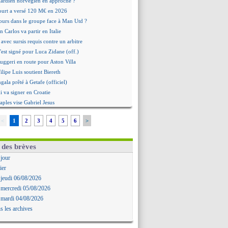
 gardien norvégien en approche ?
urt a versé 120 M€ en 2026
tours dans le groupe face à Man Utd ?
n Carlos va partir en Italie
 avec sursis requis contre un arbitre
'est signé pour Luca Zidane (off.)
Ruggeri en route pour Aston Villa
lipe Luis soutient Biereth
ala prêté à Getafe (officiel)
 va signer en Croatie
aples vise Gabriel Jesus
antuono prêté à la Fiorentina (off.)
<
1
2
3
4
5
6
>
 accord avec le Barça pour Rodri ?
ise a prolongé (officiel)
miyasu a convaincu (officiel)
 des brèves
esio - "ce n'est pas idéal"
 jour
 Oppong signe pour 4 ans (officiel)
ier
rpool va proposer 115 M€ pour Barcola
 jeudi 06/08/2026
la démission d'Infantino réclamée
 mercredi 05/08/2026
e, deux pistes se détachent
 mardi 04/08/2026
ilipe Luis veut remplacer Akliouche
s les archives
Luca Zidane va changer de club
rova très clair sur son futur