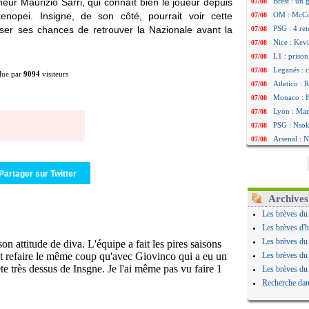
eur Maurizio Sarri, qui connaît bien le joueur depuis
Brest : un
07/08
nopei. Insigne, de son côté, pourrait voir cette
OM : McCo
07/08
ser ses chances de retrouver la Nazionale avant la
PSG : 4 re
07/08
Nice : Kevi
07/08
L1 : prison
07/08
Leganés : c
07/08
lue par
9094
visiteurs
Atletico : 
07/08
Monaco : Fi
07/08
Lyon : Mang
07/08
PSG : Nsoki
07/08
Arsenal : N
07/08
Real : Mast
07/08
Man City :
07/08
Partager sur Twitter
Rennes : Ha
07/08
Palace : To
07/08
Archives
OM : B. Gen
07/08
Les brèves du
TFC : Sion
07/08
Les brèves d'h
PSG : Live
07/08
Les brèves du
Norvège : 
07/08
Les brèves du
PSG : Mbay
07/08
Les brèves du
Monaco : F
07/08
Recherche dan
Grenade : 
07/08
Juve : Zheg
07/08