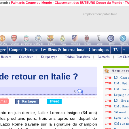
etenir :
Palmarès Coupe du Monde
-
Classement des BUTEURS Coupe du Monde
-
TA
emplacement publicitaire
n Utd
Arsenal
Liverpool
ManCity
Barca
Real
Atletico
Milan
Juve
Inter
Naples
ger
Coupe d'Europe
Les Bleus & International
Chroniques
TV
+
Buteurs
|
Calendrier
|
Equipe type
|
Tableau Transferts
|
Palmarès
|
Les Club
Actu et t
de retour en Itali
e ?
L3 : Caen 
07/08
OM : Højbj
07/08
OM : Gouir
07/08
6
Leipzig : l
07/08
L3 : 1ère u
07/08
Email
Tweet
OM : Benat
07/08
nto en juin dernier, l'ailier Lorenzo Insigne (34 ans)
Villarreal 
07/08
s les prochains jours, trois ans après son départ de
Lyon : la d
07/08
 Lazio Rome travaille sur la signature du champion
OM : un no
07/08