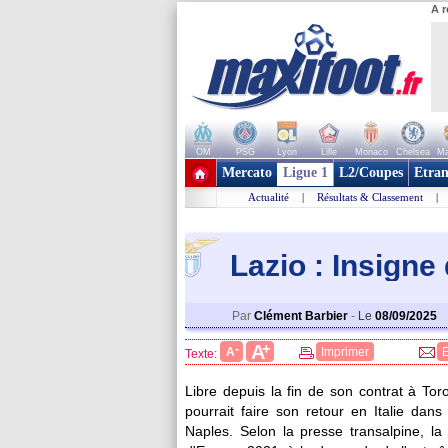
A r
OM
PSG
Lyon
Lille
Monaco
Chelsea
Ma
+ de clubs
Mercato
Ligue 1
L2/Coupes
Etran
Actualité
|
Résultats & Classement
|
Lazio : Insigne 
Par
Clément Barbier
-
Le
08/09/2025
+
A
-
A
Imprimer
Texte:
Libre depuis la fin de son contrat à Toro
pourrait faire son retour en Italie dan
Naples. Selon la presse transalpine, la