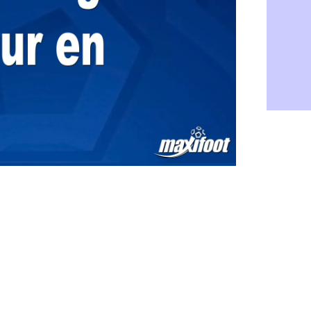
Rennes : H
06/08
Man City :
06/08
Man Utd : Z
06/08
Amical : M
06/08
Nantes : De
06/08
OM : le clu
06/08
Monaco : l
06/08
FIFA : Teb
06/08
FIFA : l'UE
06/08
PSG : Teba
06/08
Real : Vini
06/08
Lyon : Man
06/08
OM : une o
06/08
Real : c'es
06/08
Troyes : Ju
06/08
PSG : Aklio
06/08
OM : une o
06/08
PSG : cont
06/08
Ouganda : 
06/08
Arsenal : A
06/08
Chelsea : P
06/08
FIFA : le 
06/08
PSG : l'ét
06/08