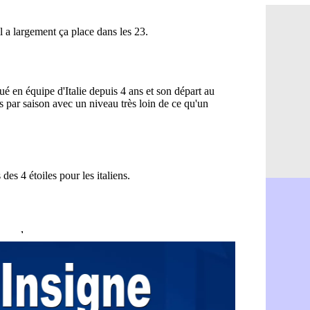
OM : Aguer
07/08
Arsenal : G
07/08
Nantes : d
07/08
Monaco : l
07/08
Man Utd : B
07/08
Man City :
07/08
Naples : l
07/08
OM : Lucas
07/08
PSG : le co
07/08
PSG : une 
07/08
Francfort :
07/08
Strasbourg 
07/08
Monaco : F
07/08
Dortmund :
07/08
Barça : pr
07/08
Argentine :
07/08
Tottenham 
07/08
Barça : l'a
07/08
FIFA : la C
06/08
CdM 2030 :
06/08
Rennes : Em
06/08
Côte d'Ivoi
06/08