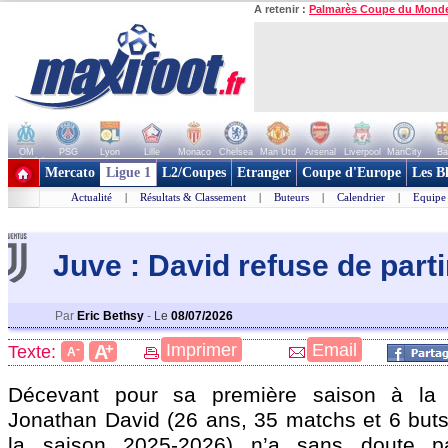
A retenir :
Palmarès Coupe du Mond
OM
PSG
Lyon
Lille
Monaco
Chelsea
Man Utd
Arsenal
Liverpool
ManCity
Ba
+ de clubs
Mercato
Ligue 1
L2/Coupes
Etranger
Coupe d'Europe
Les B
Actualité
|
Résultats & Classement
|
Buteurs
|
Calendrier
|
Equipe
Juve : David refuse de parti
Par
Eric Bethsy
-
Le
08/07/2026
+
Imprimer
Email
A
Texte:
-
A
Décevant pour sa première saison à la 
Jonathan David
(26 ans, 35 matchs et 6 buts
la saison 2025-2026) n’a sans doute p