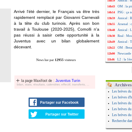
Amical : e
14h59
OM : la pi
14h43
Arrivé l'été dernier, le Français va être très
PSG : ça n
14h14
rapidement remplacé par Giovanni Carnevali
Amical : R
13h59
à la tête du club turinois. Après son bon
Arsenal : 
13h55
travail à Toulouse (2020-2025), Comolli n'a
Amical : 
13h48
pas réussi à saisir cette opportunité à la
Real : Mou
13h30
Juventus avec un bilan globalement
Amical : T
12h49
décevant.
OM : Benat
12h22
Newcastle 
12h00
L2 : la 1è
11h46
News lue par
12955
visiteurs
PSG : une 
11h20
PSG : le g
10h49
OM : le jo
10h32
la page Maxifoot de :
Juventus Turin
Heracles : 
10h10
Archives
bilan, stats, résultats, calendrier, effectif, transferts, ...
Monaco : 
09h49
Les brèves du
OM : acco
09h35
Les brèves d'h
Barça : Ar
09h08
Partager sur Facebook
Les brèves du
OM : Côme
08h54
Les brèves du
Man Utd : 
08h32
Partager sur Twitter
Les brèves du
L3 : Caen 
07/08
Recherche dan
OM : Højbj
07/08
OM : Gouir
07/08