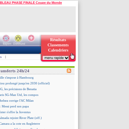
BLEAU PHASE FINALE Coupe du Monde
Résultats
Bayern
Dortmund
Classements
Calendriers
s
|
ransferts 24h/24
ille s'impose à Hambourg
iou prolongé jusqu'en 2030 (officiel)
G, les précisions de Benatia
aris SG-Man Utd, les compos
helsea corrige l'AC Milan
: Messi perd son papa
Inter s'offre la Juventus
Almada rejoint River Plate (off.)
amara a la cote en Angleterre