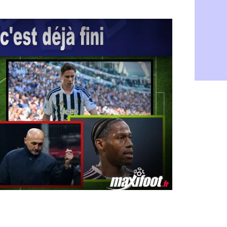
TFC : Sion
07/08
PSG : Live
07/08
Norvège : 
07/08
PSG : Mbay
07/08
Monaco : F
07/08
Grenade : 
07/08
Juve : Zheg
07/08
OM : Aguer
07/08
Arsenal : G
07/08
Nantes : d
07/08
Monaco : l
07/08
Man Utd : B
07/08
Man City :
07/08
Naples : l
07/08
OM : Lucas
07/08
PSG : le co
07/08
PSG : une 
07/08
Francfort :
07/08
Strasbourg 
07/08
Monaco : F
07/08
Dortmund :
07/08
Barça : pr
07/08
Argentine :
07/08