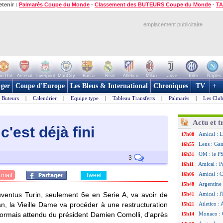
etenir :
Palmarès Coupe du Monde
-
Classement des BUTEURS Coupe du Monde
-
TA
emplacement publicitaire
n Utd
Arsenal
Liverpool
ManCity
Barca
Real
Atletico
Milan
Juve
Inter
Naples
ger
Coupe d'Europe
Les Bleus & International
Chroniques
TV
+
Buteurs
|
Calendrier
|
Equipe type
|
Tableau Transferts
|
Palmarès
|
Les Club
Actu et t
c'est déjà fini
Amical : L
17h08
Lens : Gan
16h55
OM : le PS
16h31
3
Amical : P
16h11
Amical : C
16h06
Email
Tweet
Argentine 
15h48
uventus Turin, seulement 6e en Serie A, va avoir de
Amical : l'
15h41
 la Vieille Dame va procéder à une restructuration
Atletico : 
15h21
rmais attendu du président Damien Comolli, d'après
Monaco : C
15h14