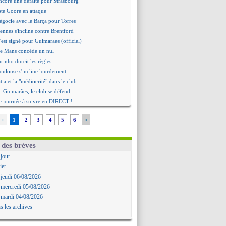
ncore une défaite pour Strasbourg
ste Goore en attaque
égocie avec le Barça pour Torres
ennes s'incline contre Brentford
c'est signé pour Guimaraes (officiel)
Le Mans concède un nul
rinho durcit les règles
oulouse s'incline lourdement
ia et la "médiocrité" dans le club
: Guimarães, le club se défend
re journée à suivre en DIRECT !
deuxième offre pour Suzuki
<
1
2
3
4
5
6
>
roupe pour le match face à Man Utd
ur où tout a basculé pour Benatia
Reine-Adélaïde, le sort s'acharne...
 des brèves
Mawissa a gravement blessé Uche
 jour
rd avec la Real Sociedad pour Aguerd
ier
aujo va partir en prêt à Liverpool
 jeudi 06/08/2026
 pousse pour Gouiri
 mercredi 05/08/2026
le groupe pour défier le PSG
 mardi 04/08/2026
premier leader
s les archives
erg, son agent maintient le suspense
i évoque son avenir