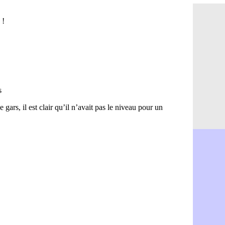
Leipzig : l
07/08
L3 : 1ère u
07/08
OM : Benat
07/08
Villarreal 
07/08
Lyon : la d
07/08
OM : un no
07/08
Brest : un
07/08
OM : McCo
07/08
PSG : 4 re
07/08
Nice : Kevi
07/08
L1 : prison
07/08
Leganés : c
07/08
Atletico : 
07/08
Monaco : Fi
07/08
Lyon : Mang
07/08
PSG : Nsoki
07/08
Arsenal : N
07/08
Real : Mast
07/08
Man City :
07/08
Rennes : Ha
07/08
Palace : To
07/08
OM : B. Gen
07/08