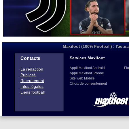
Maxifoot (100% Football) : l'actua
Services Maxifoot
Contacts
Appli Maxifoot Android
Flu
La rédaction
Appli Maxifoot iPhone
Publicité
Site web Mobile
Recrutement
Choix de consentement
Infos légales
Liens football