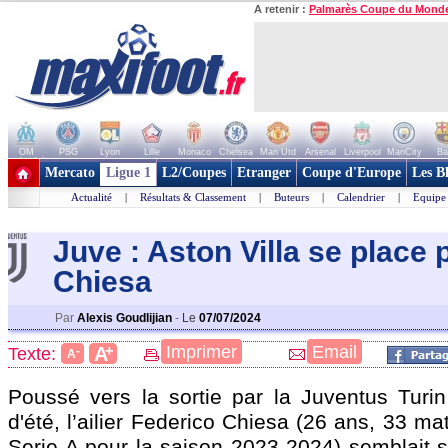
A retenir :
Palmarès Coupe du Mond
OM
PSG
Lyon
Lille
Monaco
Chelsea
Man Utd
Arsenal
Liverpool
ManCity
Ba
+ de clubs
Mercato
Ligue 1
L2/Coupes
Etranger
Coupe d'Europe
Les B
Actualité
|
Résultats & Classement
|
Buteurs
|
Calendrier
|
Equipe
Juve : Aston Villa se place 
Chiesa
Par
Alexis Goudlijian
-
Le
07/07/2024
+
Imprimer
Email
A
Texte:
-
A
Poussé vers la sortie par la Juventus Turi
d'été, l’ailier Federico
Chiesa
(26 ans, 33 mat
Serie A pour la saison 2023-2024) semblait s