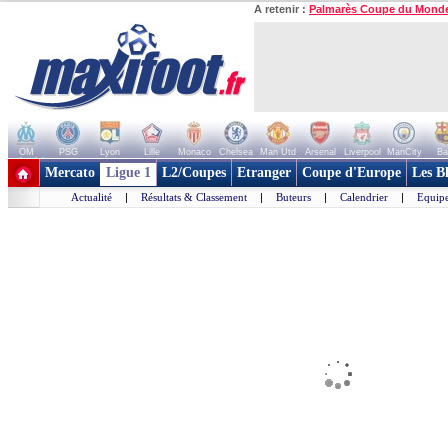
A retenir :
Palmarès Coupe du Mond
OM
PSG
Lyon
Lille
Monaco
Chelsea
Man Utd
Arsenal
Liverpool
ManCity
Ba
+ de clubs
Mercato
Ligue 1
L2/Coupes
Etranger
Coupe d'Europe
Les B
Actualité
|
Résultats & Classement
|
Buteurs
|
Calendrier
|
Equipe