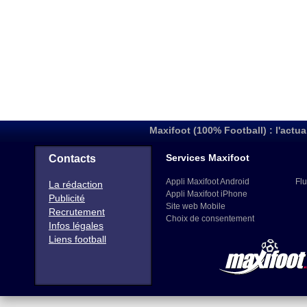
Maxifoot (100% Football) : l'actua
Services Maxifoot
Contacts
Appli Maxifoot Android
Flu
La rédaction
Appli Maxifoot iPhone
Publicité
Site web Mobile
Recrutement
Choix de consentement
Infos légales
Liens football