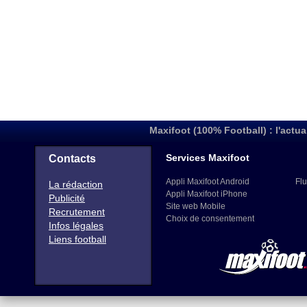
Maxifoot (100% Football) : l'actua
Services Maxifoot
Contacts
Appli Maxifoot Android
Flu
La rédaction
Appli Maxifoot iPhone
Publicité
Site web Mobile
Recrutement
Choix de consentement
Infos légales
Liens football