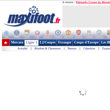
A retenir :
Palmarès Coupe du Mond
OM
PSG
Lyon
Lille
Monaco
Chelsea
Man Utd
Arsenal
Liverpool
ManCity
Ba
+ de clubs
Mercato
Ligue 1
L2/Coupes
Etranger
Coupe d'Europe
Les B
Actualité
|
Résultats & Classement
|
Buteurs
|
Calendrier
|
Equipe