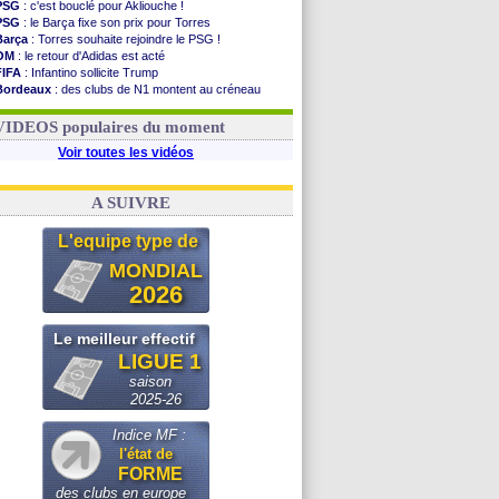
PSG
: c'est bouclé pour Akliouche !
PSG
: le Barça fixe son prix pour Torres
Barça
: Torres souhaite rejoindre le PSG !
OM
: le retour d'Adidas est acté
FIFA
: Infantino sollicite Trump
Bordeaux
: des clubs de N1 montent au créneau
Argentine
: quand Medina recadre... sa mère
Real
: le démenti de Leipzig pour Diomandé
VIDEOS populaires du moment
Voir toutes les vidéos
A SUIVRE
L'equipe type de
MONDIAL
2026
Le meilleur effectif
LIGUE 1
saison
2025-26
Indice MF :
l'état de
FORME
des clubs en europe