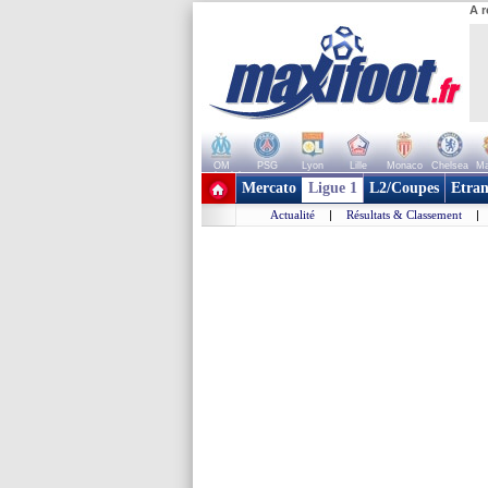
A r
OM
PSG
Lyon
Lille
Monaco
Chelsea
Ma
+ de clubs
Mercato
Ligue 1
L2/Coupes
Etran
Actualité
|
Résultats & Classement
|