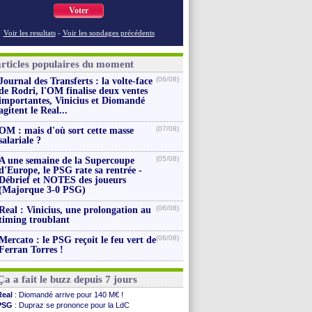
Voter
Voir les resultats
-
Voir les sondages précédents
articles populaires du moment
(06/08)
Journal des Transferts : la volte-face
de Rodri, l'OM finalise deux ventes
importantes, Vinicius et Diomandé
agitent le Real...
(07/08)
OM : mais d'où sort cette masse
salariale ?
(05/08)
A une semaine de la Supercoupe
d'Europe, le PSG rate sa rentrée -
Débrief et NOTES des joueurs
(Majorque 3-0 PSG)
(06/08)
Real : Vinicius, une prolongation au
timing troublant
(06/08)
Mercato : le PSG reçoit le feu vert de
Ferran Torres !
Ça a fait le buzz depuis 7 jours
Real
: Diomandé arrive pour 140 M€ !
PSG
: Dupraz se prononce pour la LdC