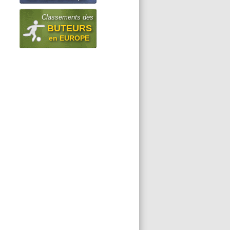
Classements des
BUTEURS
en EUROPE