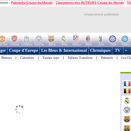
etenir :
Palmarès Coupe du Monde
-
Classement des BUTEURS Coupe du Monde
-
TA
emplacement publicitaire
n Utd
Arsenal
Liverpool
ManCity
Barca
Real
Atletico
Milan
Juve
Inter
Naples
ger
Coupe d'Europe
Les Bleus & International
Chroniques
TV
+
Buteurs
|
Calendrier
|
Equipe type
|
Tableau Transferts
|
Palmarès
|
Les Cl