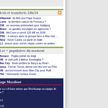
Actu et transferts 24h/24
Villarreal
: Al-Ahli veut Pape Gueye
Lyon
: la dernière saison de Fonseca ?
OM
: un nouveau prétendant pour Højbjerg
Brest
: un gardien norvégien en approche ?
OM
: McCourt a versé 120 M€ en 2026
PSG
: 4 retours dans le groupe face à Man Utd ...
Nice
: Kevin Carlos va partir en Italie
L1
: prison avec sursis requis contre un arbitre
Leganés
: c'est signé pour Luca Zidane (off.)
Les + populaires du moment
Atletico
: Ruggeri en route pour Aston Villa
Monaco
: Filipe Luis soutient Biereth
Monaco
: Pogba pointé du doigt
Lyon
: Mangala prêté à Getafe (officiel)
OM
: le club prêt à libérer Kondogbia ?
PSG
: Nsoki va signer en Croatie
Man City
: Rodri préfère le Barça au Real !
Arsenal
: Naples vise Gabriel Jesus
Barça
: Ferran Torres donne son feu vert au PSG
Real
: Mastantuono prêté à la Fiorentina (off.)
OM
: accord trouvé avec Man City pour Rulli
Man City
: accord avec le Barça pour Rodri ?
PSG
: l'étonnante rumeur Gusto
Rennes
: Haise a prolongé (officiel)
OM
: une offre pour Bulka
Palace
: Tomiyasu a convaincu (officiel)
Ouganda
: Owori battu à mort à Kampala
age Maxifoot
OM
: B. Genesio - "ce n'est pas idéal"
TFC
: Sion Oppong signe pour 4 ans (officiel)
e va t-il faire mieux que Deschamps en équipe de
PSG
: Liverpool va proposer 115 M€ pour ...
e ?
Norvège
: la démission d'Infantino réclamée
PSG
: Mbaye, deux pistes se détachent
UI
Monaco
: Filipe Luis veut remplacer Akliouche
NON
Voir les brèves précédentes