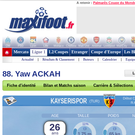
A retenir :
Palmarès Coupe du Mond
OM
PSG
Lyon
Lille
Monaco
Chelsea
Man Utd
Arsenal
Liverpool
ManCity
Ba
+ de clubs
Mercato
Ligue 1
L2/Coupes
Etranger
Coupe d'Europe
Les B
Actualité
|
Résultats & Classement
|
Buteurs
|
Calendrier
|
Equipe
88. Yaw ACKAH
L
Fiche d'identité
Bilan et Matchs saison
Carrière & Sélections
Début Co
KAYSERISPOR
(TUR)
n.
AGE
TAILLE
POIDS
N
26
11%
7%
ans
1,75 m
65 kg