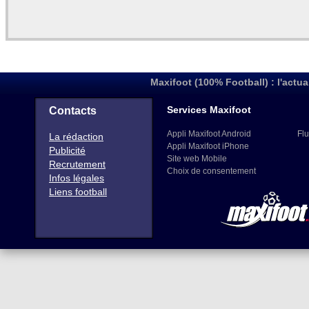
Maxifoot (100% Football) : l'actua
Services Maxifoot
Contacts
Appli Maxifoot Android
Flu
La rédaction
Appli Maxifoot iPhone
Publicité
Site web Mobile
Recrutement
Choix de consentement
Infos légales
Liens football