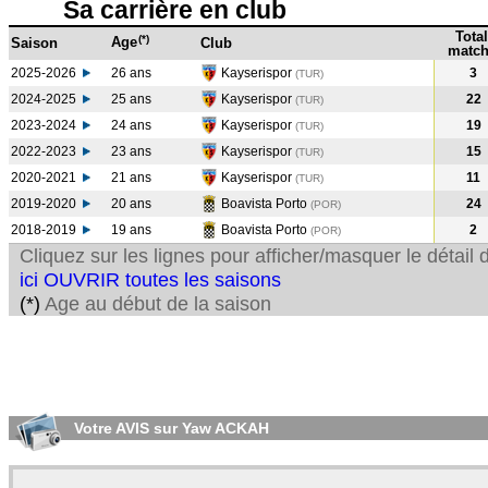
Sa carrière en club
Total
(*)
Age
Saison
Club
match
2025-2026
26 ans
Kayserispor
3
(TUR)
2024-2025
25 ans
Kayserispor
22
(TUR
)
2023-2024
24 ans
Kayserispor
19
(TUR
)
2022-2023
23 ans
Kayserispor
15
(TUR
)
2020-2021
21 ans
Kayserispor
11
(TUR
)
2019-2020
20 ans
Boavista Porto
24
(POR
)
2018-2019
19 ans
Boavista Porto
2
(POR
)
Cliquez sur les lignes pour afficher/masquer le détai
ici OUVRIR toutes les saisons
(*)
Age au début de la saison
Votre AVIS sur Yaw ACKAH