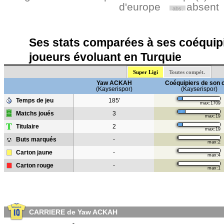
d'europe
absent
abs.
Ses stats comparées à ses coéquipi
joueurs évoluant en Turquie
Super Ligi
Toutes compét.
Yaw ACKAH
Coéquipiers de son 
(Kayserispor)
(Kayserispor)
Temps de jeu
185'
max:1709
Matchs joués
3
max:19
T
Titulaire
2
max:19
Buts marqués
-
max:2
Carton jaune
-
max:4
Carton rouge
-
max:1
CARRIERE de Yaw ACKAH