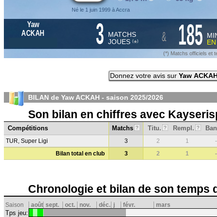
Né le 1 juin 1999 à Accra
3
185
Yaw
&
ACKAH
MATCHS
MI
JOUES
E
*
(
)
(*) Matchs officiels e
Donnez votre avis sur
Yaw ACKA
BILAN de Yaw ACKAH - saison
2025/2026
Son bilan en chiffres avec Kayseris
Compétitions
Matchs
Titu.
Rempl.
Ban
?
?
?
TUR, Super Ligi
3
2
1
-
Bilan total en club
3
2
1
-
Chronologie et bilan de son temps 
Saison
août
sept.
oct.
nov.
déc.
j
févr.
mars
Tps jeu: