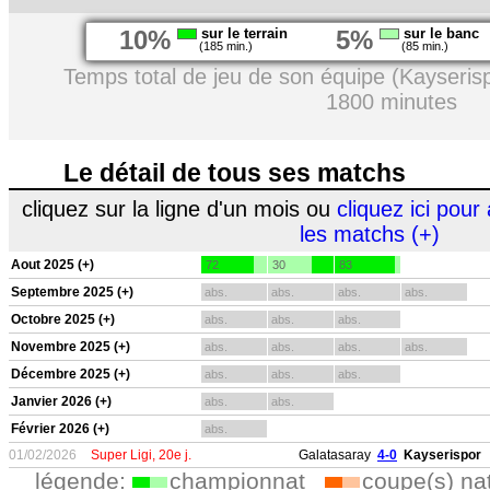
10%
sur le terrain
5%
sur le banc
(185 min.)
(85 min.)
Temps total de jeu de son équipe (Kayseris
1800 minutes
Le détail de tous ses matchs
cliquez sur la ligne d'un mois ou
cliquez ici pour 
les matchs (+)
Aout 2025 (+)
72
30
83
Septembre 2025 (+)
abs.
abs.
abs.
abs.
Octobre 2025 (+)
abs.
abs.
abs.
Novembre 2025 (+)
abs.
abs.
abs.
abs.
Décembre 2025 (+)
abs.
abs.
abs.
Janvier 2026 (+)
abs.
abs.
Février 2026 (+)
abs.
01/02/2026
Super Ligi, 20e j.
Galatasaray
4-0
Kayserispor
légende:
championnat
coupe(s) na