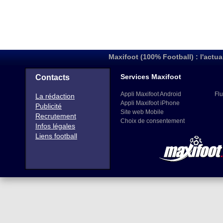
Maxifoot (100% Football) : l'actua
Services Maxifoot
Contacts
Appli Maxifoot Android
Flu
La rédaction
Appli Maxifoot iPhone
Publicité
Site web Mobile
Recrutement
Choix de consentement
Infos légales
Liens football