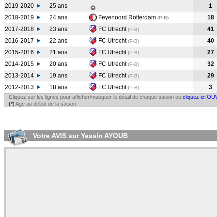
2019-2020
25 ans
1
2018-2019
24 ans
Feyenoord Rotterdam
18
(P-B
)
2017-2018
23 ans
FC Utrecht
41
(P-B
)
2016-2017
22 ans
FC Utrecht
40
(P-B
)
2015-2016
21 ans
FC Utrecht
27
(P-B
)
2014-2015
20 ans
FC Utrecht
32
(P-B
)
2013-2014
19 ans
FC Utrecht
29
(P-B
)
2012-2013
18 ans
FC Utrecht
3
(P-B
)
Cliquez sur les lignes pour afficher/masquer le détail de chaque saison ou
cliquez ici OU
(*)
Age au début de la saison
Votre AVIS sur Yassin AYOUB