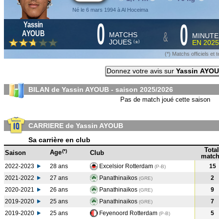
Né le 6 mars 1994 à Al Hoceima
0
0
Yassin
&
AYOUB
MATCHS
MINUTE
JOUES
EN
2025
*
(
)
(*) Matchs officiels e
Donnez votre avis sur
Yassin AYO
BILAN de Yassin AYOUB - saison
2025/2026
Pas de match joué cette saison
CARRIERE de Yassin AYOUB
Sa carrière en club
Total
(*)
Age
Saison
Club
match
2022-2023
28 ans
Excelsior Rotterdam
15
(P-B
)
2021-2022
27 ans
Panathinaikos
2
(GRE
)
2020-2021
26 ans
Panathinaikos
9
(GRE
)
2019-2020
25 ans
Panathinaikos
7
(GRE
)
2019-2020
25 ans
Feyenoord Rotterdam
5
(P-B
)