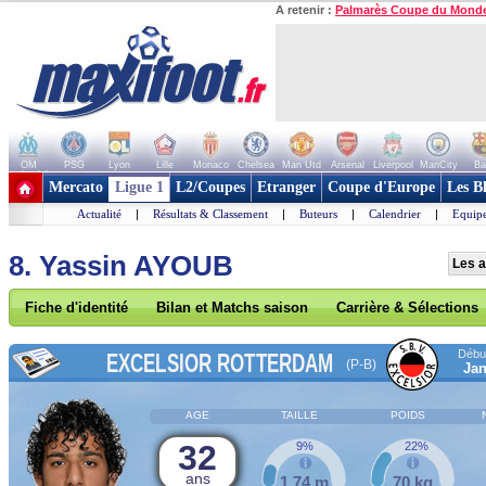
A retenir :
Palmarès Coupe du Mond
OM
PSG
Lyon
Lille
Monaco
Chelsea
Man Utd
Arsenal
Liverpool
ManCity
Ba
+ de clubs
Mercato
Ligue 1
L2/Coupes
Etranger
Coupe d'Europe
Les B
Actualité
|
Résultats & Classement
|
Buteurs
|
Calendrier
|
Equipe
8. Yassin AYOUB
Les a
Fiche d'identité
Bilan et Matchs saison
Carrière & Sélections
Début
EXCELSIOR ROTTERDAM
(P-B)
Jan
AGE
TAILLE
POIDS
32
9%
22%
ans
1,74 m
70 kg