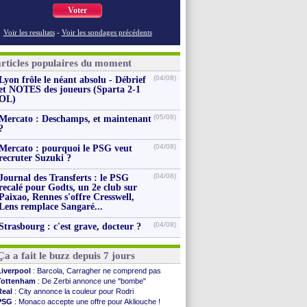
Voter
Voir les resultats
-
Voir les sondages précédents
articles populaires du moment
(04/08)
Lyon frôle le néant absolu - Débrief
et NOTES des joueurs (Sparta 2-1
OL)
(05/08)
Mercato : Deschamps, et maintenant
?
(04/08)
Mercato : pourquoi le PSG veut
recruter Suzuki ?
(04/08)
Journal des Transferts : le PSG
recalé pour Godts, un 2e club sur
Paixao, Rennes s'offre Cresswell,
Lens remplace Sangaré...
(04/08)
Strasbourg : c'est grave, docteur ?
Ça a fait le buzz depuis 7 jours
Liverpool
: Barcola, Carragher ne comprend pas
Tottenham
: De Zerbi annonce une "bombe"
Real
: City annonce la couleur pour Rodri
PSG
: Monaco accepte une offre pour Akliouche !