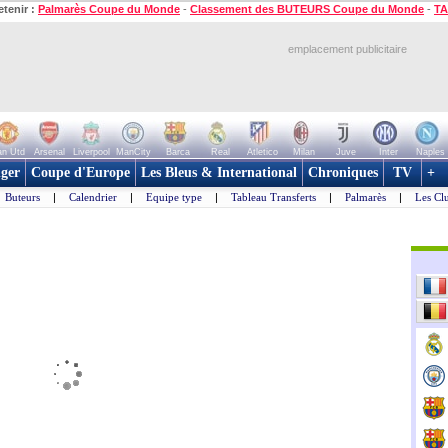
etenir :
Palmarès Coupe du Monde
-
Classement des BUTEURS Coupe du Monde
-
TA
emplacement publicitaire
n Utd
Arsenal
Liverpool
ManCity
Barca
Real
Atletico
Milan
Juve
Inter
Naples
ger
Coupe d'Europe
Les Bleus & International
Chroniques
TV
+
Buteurs
|
Calendrier
|
Equipe type
|
Tableau Transferts
|
Palmarès
|
Les Cl