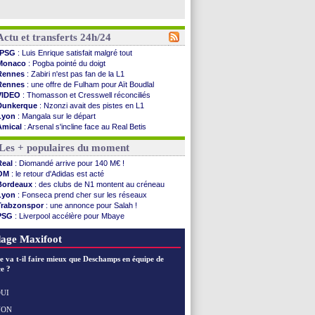
Actu et transferts 24h/24
PSG
: Luis Enrique satisfait malgré tout
Monaco
: Pogba pointé du doigt
Rennes
: Zabiri n'est pas fan de la L1
Rennes
: une offre de Fulham pour Aït Boudlal
VIDEO
: Thomasson et Cresswell réconciliés
Dunkerque
: Nzonzi avait des pistes en L1
Lyon
: Mangala sur le départ
Amical
: Arsenal s'incline face au Real Betis
Amical
: lourde défaite pour le PSG
Les + populaires du moment
Man City
: Maresca flou pour Reijnders
LdC
: Fenerbahçe prend une belle option
Real
: Diomandé arrive pour 140 M€ !
Al-Diriyah
: Mbemba arrive libre (officiel)
OM
: le retour d'Adidas est acté
Atletico
: le plan d'Alvarez à son retour
Bordeaux
: des clubs de N1 montent au créneau
Amical
: premier succès pour Brest
Lyon
: Fonseca prend cher sur les réseaux
VIDEO
: le joli but de Greenwood avec le Fener !
Trabzonspor
: une annonce pour Salah !
CdM 2030
: une promesse d'Infantino au Maroc ...
PSG
: Liverpool accélère pour Mbaye
PSG
: la compo pour le premier match amical
EdF
: Infantino complimente Mbappé
Newcastle
: Jaissle est le nouveau coach (off.)
Nice
: 3 joueurs écartés du groupe pro
age Maxifoot
Real
: une nouvelle offre pour Vinicius
Amical
: l'OM domine Al-Shahaniya
e va t-il faire mieux que Deschamps en équipe de
Monaco
: Cabral a prolongé (officiel)
e ?
Atletico
: Molina va signer à la Roma
Real
: Diomandé arrive pour 140 M€ !
UI
Arsenal
: Havertz en veut encore plus
NON
Voir les brèves précédentes