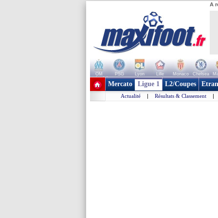
A r
OM
PSG
Lyon
Lille
Monaco
Chelsea
Ma
+ de clubs
Mercato
Ligue 1
L2/Coupes
Etran
Actualité
|
Résultats & Classement
|