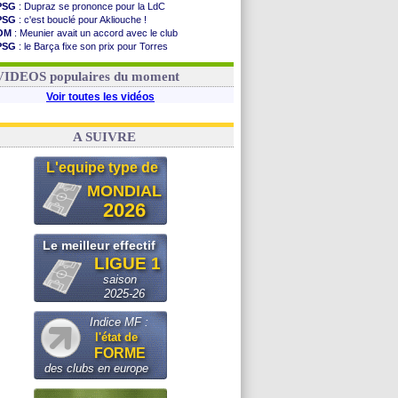
PSG
: Dupraz se prononce pour la LdC
PSG
: c'est bouclé pour Akliouche !
OM
: Meunier avait un accord avec le club
PSG
: le Barça fixe son prix pour Torres
OM
: accord de principe entre Rulli et Man City
Barça
: Torres souhaite rejoindre le PSG !
VIDEOS populaires du moment
Voir toutes les vidéos
A SUIVRE
L'equipe type de
MONDIAL
2026
Le meilleur effectif
LIGUE 1
saison
2025-26
Indice MF :
l'état de
FORME
des clubs en europe