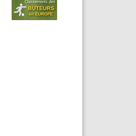
Classements des
BUTEURS
en EUROPE