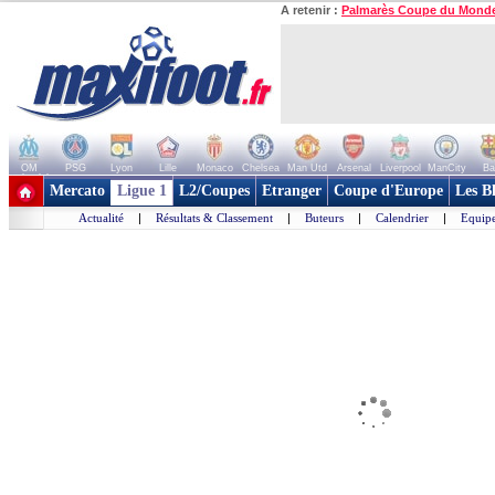
A retenir :
Palmarès Coupe du Mond
OM
PSG
Lyon
Lille
Monaco
Chelsea
Man Utd
Arsenal
Liverpool
ManCity
Ba
+ de clubs
Mercato
Ligue 1
L2/Coupes
Etranger
Coupe d'Europe
Les B
Actualité
|
Résultats & Classement
|
Buteurs
|
Calendrier
|
Equipe