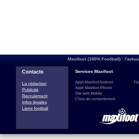
Maxifoot (100% Football) : l'actua
Services Maxifoot
Contacts
Appli Maxifoot Android
Flu
La rédaction
Appli Maxifoot iPhone
Publicité
Site web Mobile
Recrutement
Choix de consentement
Infos légales
Liens football