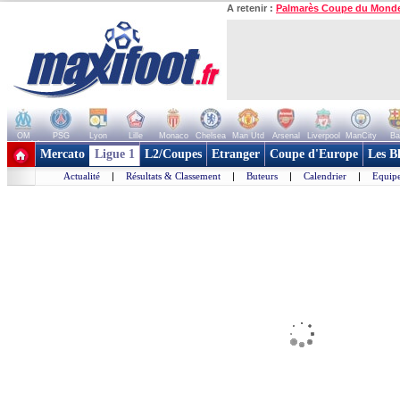
A retenir :
Palmarès Coupe du Mond
OM
PSG
Lyon
Lille
Monaco
Chelsea
Man Utd
Arsenal
Liverpool
ManCity
Ba
+ de clubs
Mercato
Ligue 1
L2/Coupes
Etranger
Coupe d'Europe
Les B
Actualité
|
Résultats & Classement
|
Buteurs
|
Calendrier
|
Equipe