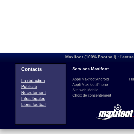
Maxifoot (100% Football) : l'actua
Services Maxifoot
Contacts
Appli Maxifoot Android
Flu
La rédaction
Appli Maxifoot iPhone
Publicité
Site web Mobile
Recrutement
Choix de consentement
Infos légales
Liens football