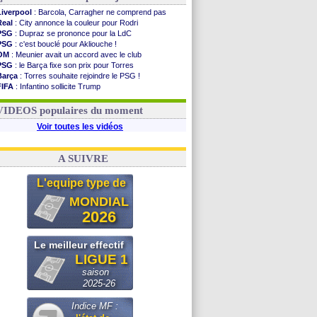
Liverpool
: Barcola, Carragher ne comprend pas
Real
: City annonce la couleur pour Rodri
PSG
: Dupraz se prononce pour la LdC
PSG
: c'est bouclé pour Akliouche !
OM
: Meunier avait un accord avec le club
PSG
: le Barça fixe son prix pour Torres
Barça
: Torres souhaite rejoindre le PSG !
FIFA
: Infantino sollicite Trump
Argentine
: quand Medina recadre... sa mère
Real
: le démenti de Leipzig pour Diomandé
VIDEOS populaires du moment
Voir toutes les vidéos
A SUIVRE
L'equipe type de
MONDIAL
2026
Le meilleur effectif
LIGUE 1
saison
2025-26
Indice MF :