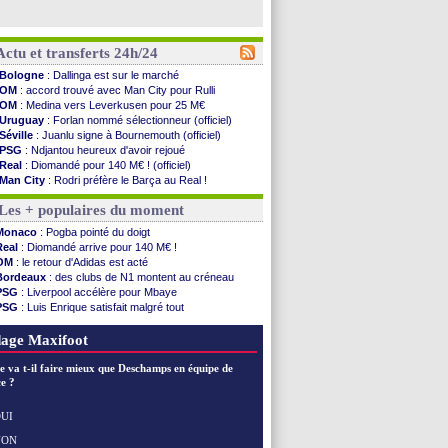
Actu et transferts 24h/24
Bologne
: Dallinga est sur le marché
OM
: accord trouvé avec Man City pour Rulli
OM
: Medina vers Leverkusen pour 25 M€
Uruguay
: Forlan nommé sélectionneur (officiel)
Séville
: Juanlu signe à Bournemouth (officiel)
PSG
: Ndjantou heureux d'avoir rejoué
Real
: Diomandé pour 140 M€ ! (officiel)
Man City
: Rodri préfère le Barça au Real !
Rennes
: Aït Boudlal veut rejoindre Fulham
Les + populaires du moment
Aston Villa
: Liverpool cible aussi Konsa
OM
: une approche pour Diatta
Monaco
: Pogba pointé du doigt
Le Havre
: Diaw va signer à Lille
Real
: Diomandé arrive pour 140 M€ !
Trabzonspor
: Salah a signé ! (officiel)
OM
: le retour d'Adidas est acté
Bordeaux
: les mots de Mavuba
Bordeaux
: des clubs de N1 montent au créneau
FIFA
: Al-Khelaïfi président ? Tebas dit non
PSG
: Liverpool accélère pour Mbaye
Fenerbahçe
: Greenwood savoure son premier ...
PSG
: Luis Enrique satisfait malgré tout
Bordeaux
: Mavuba n'est plus l'entraîneur (off.)
Real
: une nouvelle offre pour Vinicius
Galatasaray
: Milan rejette 35 M€ pour Leão
Lyon
: Fonseca prend cher sur les réseaux
age Maxifoot
Southampton
: D. Traoré prêté au Mans (officiel)
Real
: Vinicius tout proche de prolonger !
e va t-il faire mieux que Deschamps en équipe de
VIDEO
: un accueil impressionnant pour Salah !
e ?
Real
: Diomandé attendu ce jeudi à Madrid !
Real
: Rodri, la piste Barça se confirme
UI
PSG
: Akliouche arrive ce jeudi à Paris !
NON
Voir les brèves précédentes