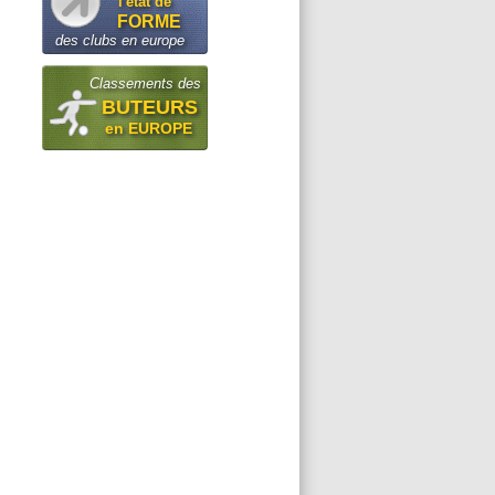
l'état de
FORME
des clubs en europe
Classements des
BUTEURS
en EUROPE