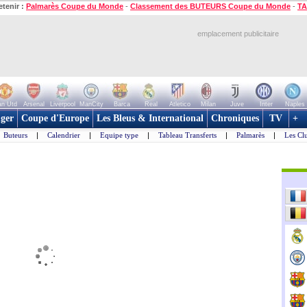
etenir :
Palmarès Coupe du Monde
-
Classement des BUTEURS Coupe du Monde
-
TA
emplacement publicitaire
n Utd
Arsenal
Liverpool
ManCity
Barca
Real
Atletico
Milan
Juve
Inter
Naples
ger
Coupe d'Europe
Les Bleus & International
Chroniques
TV
+
Buteurs
|
Calendrier
|
Equipe type
|
Tableau Transferts
|
Palmarès
|
Les Cl