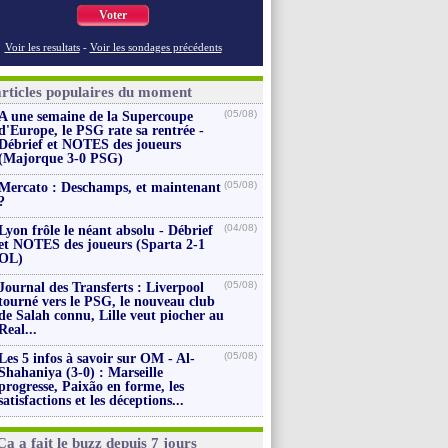
Voter
Voir les resultats
-
Voir les sondages précédents
articles populaires du moment
(05/08)
A une semaine de la Supercoupe
d'Europe, le PSG rate sa rentrée -
Débrief et NOTES des joueurs
(Majorque 3-0 PSG)
(05/08)
Mercato : Deschamps, et maintenant
?
(04/08)
Lyon frôle le néant absolu - Débrief
et NOTES des joueurs (Sparta 2-1
OL)
(05/08)
Journal des Transferts : Liverpool
tourné vers le PSG, le nouveau club
de Salah connu, Lille veut piocher au
Real...
(05/08)
Les 5 infos à savoir sur OM - Al-
Shahaniya (3-0) : Marseille
progresse, Paixão en forme, les
satisfactions et les déceptions...
Ça a fait le buzz depuis 7 jours