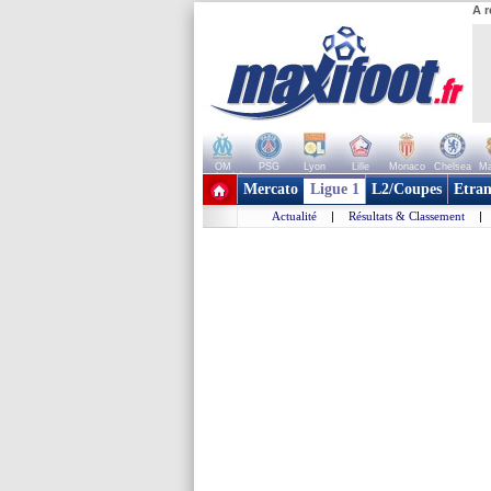
A r
OM
PSG
Lyon
Lille
Monaco
Chelsea
Ma
+ de clubs
Mercato
Ligue 1
L2/Coupes
Etran
Actualité
|
Résultats & Classement
|