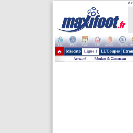
A r
OM
PSG
Lyon
Lille
Monaco
Chelsea
Ma
+ de clubs
Mercato
Ligue 1
L2/Coupes
Etran
Actualité
|
Résultats & Classement
|