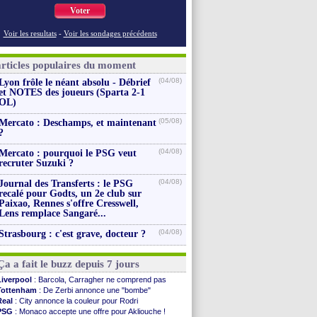
Voter
Voir les resultats
-
Voir les sondages précédents
articles populaires du moment
(04/08)
Lyon frôle le néant absolu - Débrief
et NOTES des joueurs (Sparta 2-1
OL)
(05/08)
Mercato : Deschamps, et maintenant
?
(04/08)
Mercato : pourquoi le PSG veut
recruter Suzuki ?
(04/08)
Journal des Transferts : le PSG
recalé pour Godts, un 2e club sur
Paixao, Rennes s'offre Cresswell,
Lens remplace Sangaré...
(04/08)
Strasbourg : c'est grave, docteur ?
Ça a fait le buzz depuis 7 jours
Liverpool
: Barcola, Carragher ne comprend pas
Tottenham
: De Zerbi annonce une "bombe"
Real
: City annonce la couleur pour Rodri
PSG
: Monaco accepte une offre pour Akliouche !