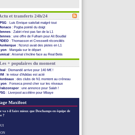
Actu et transferts 24h/24
PSG
: Luis Enrique satisfait malgré tout
Monaco
: Pogba pointé du doigt
Rennes
: Zabiri n'est pas fan de la L1
Rennes
: une offre de Fulham pour Aït Boudlal
VIDEO
: Thomasson et Cresswell réconciliés
Dunkerque
: Nzonzi avait des pistes en L1
Lyon
: Mangala sur le départ
Amical
: Arsenal s'incline face au Real Betis
Amical
: lourde défaite pour le PSG
Les + populaires du moment
Man City
: Maresca flou pour Reijnders
LdC
: Fenerbahçe prend une belle option
Real
: Diomandé arrive pour 140 M€ !
Al-Diriyah
: Mbemba arrive libre (officiel)
OM
: le retour d'Adidas est acté
Atletico
: le plan d'Alvarez à son retour
Bordeaux
: des clubs de N1 montent au créneau
Amical
: premier succès pour Brest
Lyon
: Fonseca prend cher sur les réseaux
VIDEO
: le joli but de Greenwood avec le Fener !
Trabzonspor
: une annonce pour Salah !
CdM 2030
: une promesse d'Infantino au Maroc ...
PSG
: Liverpool accélère pour Mbaye
PSG
: la compo pour le premier match amical
EdF
: Infantino complimente Mbappé
Newcastle
: Jaissle est le nouveau coach (off.)
Nice
: 3 joueurs écartés du groupe pro
age Maxifoot
Real
: une nouvelle offre pour Vinicius
Amical
: l'OM domine Al-Shahaniya
e va t-il faire mieux que Deschamps en équipe de
Monaco
: Cabral a prolongé (officiel)
e ?
Atletico
: Molina va signer à la Roma
Real
: Diomandé arrive pour 140 M€ !
UI
Arsenal
: Havertz en veut encore plus
NON
Voir les brèves précédentes