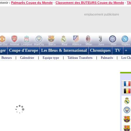
etenir :
Palmarès Coupe du Monde
-
Classement des BUTEURS Coupe du Monde
-
TA
emplacement publicitaire
n Utd
Arsenal
Liverpool
ManCity
Barca
Real
Atletico
Milan
Juve
Inter
Naples
ger
Coupe d'Europe
Les Bleus & International
Chroniques
TV
+
Buteurs
|
Calendrier
|
Equipe type
|
Tableau Transferts
|
Palmarès
|
Les Cl