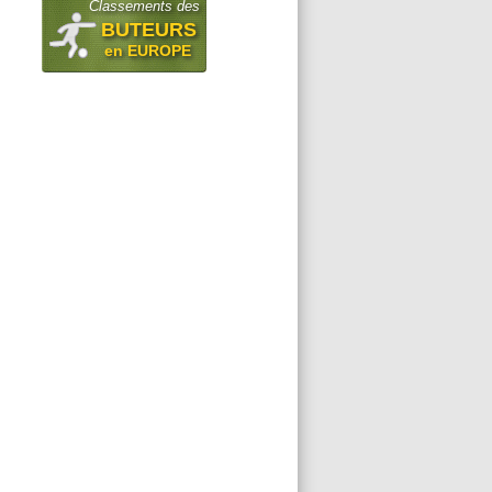
Classements des
BUTEURS
en EUROPE