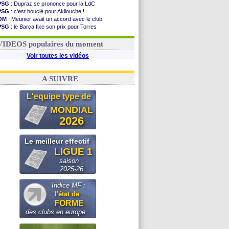
PSG
: Dupraz se prononce pour la LdC
PSG
: c'est bouclé pour Akliouche !
OM
: Meunier avait un accord avec le club
PSG
: le Barça fixe son prix pour Torres
OM
: accord de principe entre Rulli et Man City
Barça
: Torres souhaite rejoindre le PSG !
VIDEOS populaires du moment
Voir toutes les vidéos
A SUIVRE
L'equipe type de
MONDIAL
2026
Le meilleur effectif
LIGUE 1
saison
2025-26
Indice MF :
l'état de
FORME
des clubs en europe