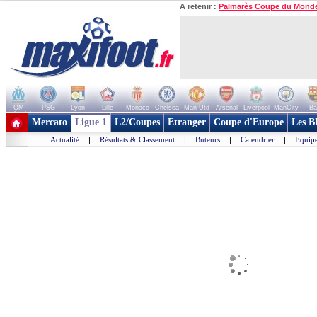
A retenir :
Palmarès Coupe du Mond
OM
PSG
Lyon
Lille
Monaco
Chelsea
Man Utd
Arsenal
Liverpool
ManCity
Ba
+ de clubs
Mercato
Ligue 1
L2/Coupes
Etranger
Coupe d'Europe
Les B
Actualité
|
Résultats & Classement
|
Buteurs
|
Calendrier
|
Equipe