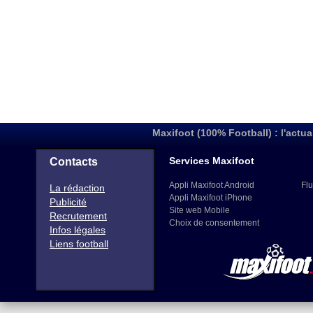
Maxifoot (100% Football) : l'actua
Services Maxifoot
Contacts
Appli Maxifoot Android
Flu
La rédaction
Appli Maxifoot iPhone
Publicité
Site web Mobile
Recrutement
Choix de consentement
Infos légales
Liens football