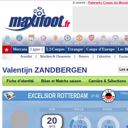
A retenir :
Palmarès Coupe du Mond
OM
PSG
Lyon
Lille
Monaco
Chelsea
Man Utd
Arsenal
Liverpool
ManCity
Ba
+ de clubs
Mercato
Ligue 1
L2/Coupes
Etranger
Coupe d'Europe
Les B
Actualité
|
Résultats & Classement
|
Buteurs
|
Calendrier
|
Equipe
Valentijn ZANDBERGEN
Les a
Fiche d'identité
Bilan et Matchs saison
Carrière & Sélections
Début
EXCELSIOR ROTTERDAM
(P-B)
AGE
TAILLE
POIDS
20
21%
ans
1,77 m
? kg