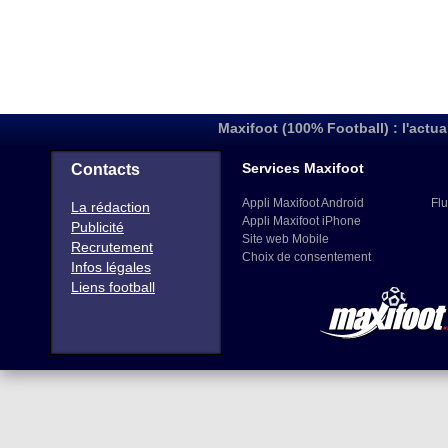
Maxifoot (100% Football) : l'actua
Services Maxifoot
Contacts
Appli Maxifoot Android
Flu
La rédaction
Appli Maxifoot iPhone
Publicité
Site web Mobile
Recrutement
Choix de consentement
Infos légales
Liens football