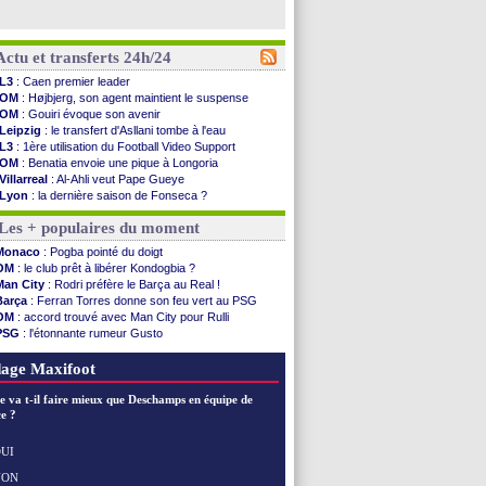
Actu et transferts 24h/24
L3
: Caen premier leader
OM
: Højbjerg, son agent maintient le suspense
OM
: Gouiri évoque son avenir
Leipzig
: le transfert d'Asllani tombe à l'eau
L3
: 1ère utilisation du Football Video Support
OM
: Benatia envoie une pique à Longoria
Villarreal
: Al-Ahli veut Pape Gueye
Lyon
: la dernière saison de Fonseca ?
OM
: un nouveau prétendant pour Højbjerg
Les + populaires du moment
Brest
: un gardien norvégien en approche ?
OM
: McCourt a versé 120 M€ en 2026
Monaco
: Pogba pointé du doigt
PSG
: 4 retours dans le groupe face à Man Utd ...
OM
: le club prêt à libérer Kondogbia ?
Nice
: Kevin Carlos va partir en Italie
Man City
: Rodri préfère le Barça au Real !
L1
: prison avec sursis requis contre un arbitre
Barça
: Ferran Torres donne son feu vert au PSG
Leganés
: c'est signé pour Luca Zidane (off.)
OM
: accord trouvé avec Man City pour Rulli
Atletico
: Ruggeri en route pour Aston Villa
PSG
: l'étonnante rumeur Gusto
Monaco
: Filipe Luis soutient Biereth
OM
: une offre pour Bulka
Lyon
: Mangala prêté à Getafe (officiel)
Ouganda
: Owori battu à mort à Kampala
age Maxifoot
PSG
: Nsoki va signer en Croatie
Arsenal
: Naples vise Gabriel Jesus
e va t-il faire mieux que Deschamps en équipe de
Real
: Mastantuono prêté à la Fiorentina (off.)
e ?
Man City
: accord avec le Barça pour Rodri ?
Rennes
: Haise a prolongé (officiel)
UI
Palace
: Tomiyasu a convaincu (officiel)
NON
Voir les brèves précédentes