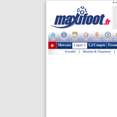
A r
OM
PSG
Lyon
Lille
Monaco
Chelsea
Ma
+ de clubs
Mercato
Ligue 1
L2/Coupes
Etran
Actualité
|
Résultats & Classement
|