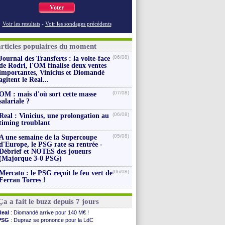
Voter
Voir les resultats
-
Voir les sondages précédents
articles populaires du moment
(06/08)
Journal des Transferts : la volte-face
de Rodri, l'OM finalise deux ventes
importantes, Vinicius et Diomandé
agitent le Real...
(07/08)
OM : mais d'où sort cette masse
salariale ?
(06/08)
Real : Vinicius, une prolongation au
timing troublant
(05/08)
A une semaine de la Supercoupe
d'Europe, le PSG rate sa rentrée -
Débrief et NOTES des joueurs
(Majorque 3-0 PSG)
(06/08)
Mercato : le PSG reçoit le feu vert de
Ferran Torres !
Ça a fait le buzz depuis 7 jours
Real
: Diomandé arrive pour 140 M€ !
PSG
: Dupraz se prononce pour la LdC