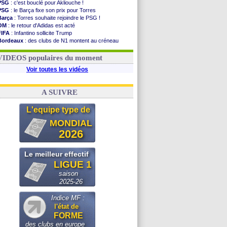
PSG
: c'est bouclé pour Akliouche !
PSG
: le Barça fixe son prix pour Torres
Barça
: Torres souhaite rejoindre le PSG !
OM
: le retour d'Adidas est acté
FIFA
: Infantino sollicite Trump
Bordeaux
: des clubs de N1 montent au créneau
Argentine
: quand Medina recadre... sa mère
Real
: le démenti de Leipzig pour Diomandé
VIDEOS populaires du moment
Voir toutes les vidéos
A SUIVRE
L'equipe type de
MONDIAL
2026
Le meilleur effectif
LIGUE 1
saison
2025-26
Indice MF :
l'état de
FORME
des clubs en europe