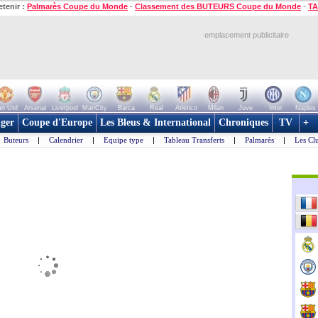
etenir :
Palmarès Coupe du Monde
-
Classement des BUTEURS Coupe du Monde
-
TA
emplacement publicitaire
n Utd
Arsenal
Liverpool
ManCity
Barca
Real
Atletico
Milan
Juve
Inter
Naples
ger
Coupe d'Europe
Les Bleus & International
Chroniques
TV
+
Buteurs
|
Calendrier
|
Equipe type
|
Tableau Transferts
|
Palmarès
|
Les Cl