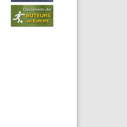
Classements des
BUTEURS
en EUROPE