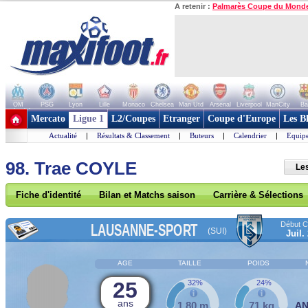
A retenir :
Palmarès Coupe du Mond
OM
PSG
Lyon
Lille
Monaco
Chelsea
Man Utd
Arsenal
Liverpool
ManCity
Ba
+ de clubs
Mercato
Ligue 1
L2/Coupes
Etranger
Coupe d'Europe
Les B
Actualité
|
Résultats & Classement
|
Buteurs
|
Calendrier
|
Equipe
98. Trae COYLE
Le
Fiche d'identité
Bilan et Matchs saison
Carrière & Sélections
Début Co
LAUSANNE-SPORT
(SUI)
Juil.
AGE
TAILLE
POIDS
25
32%
24%
ans
1,80 m
71 kg
A