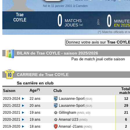
Né le 11 janvier 2001 à Camden
0
0
Trae
&
COYLE
MATCHS
MINUTE
JOUES
EN
2025
*
(
)
(*) Matchs officiels e
Donnez votre avis sur
Trae COYL
BILAN de Trae COYLE - saison
2025/2026
Pas de match joué cette saison
CARRIERE de Trae COYLE
Sa carrière en club
Total
(*)
Age
Saison
Club
match
2023-2024
22 ans
Lausanne-Sport
12
(SUI
)
2021-2022
20 ans
Lausanne-Sport
29
(SUI
)
2020-2021
19 ans
Gillingham
21
(ANG, d3)
2020-2021
19 ans
Arsenal U23
6
(ANG
)
2019-2020
18 ans
Arsenal -21ans
2
(ANG
)