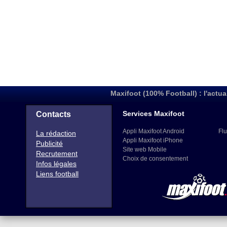
Maxifoot (100% Football) : l'actua
Services Maxifoot
Contacts
Appli Maxifoot Android
Flu
La rédaction
Appli Maxifoot iPhone
Publicité
Site web Mobile
Recrutement
Choix de consentement
Infos légales
Liens football