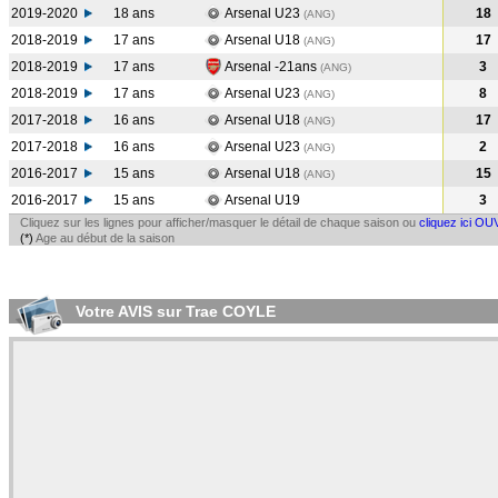
2019-2020
18 ans
Arsenal U23
18
(ANG
)
2018-2019
17 ans
Arsenal U18
17
(ANG
)
2018-2019
17 ans
Arsenal -21ans
3
(ANG
)
2018-2019
17 ans
Arsenal U23
8
(ANG
)
2017-2018
16 ans
Arsenal U18
17
(ANG
)
2017-2018
16 ans
Arsenal U23
2
(ANG
)
2016-2017
15 ans
Arsenal U18
15
(ANG
)
2016-2017
15 ans
Arsenal U19
3
Cliquez sur les lignes pour afficher/masquer le détail de chaque saison ou
cliquez ici OU
(*)
Age au début de la saison
Votre AVIS sur Trae COYLE