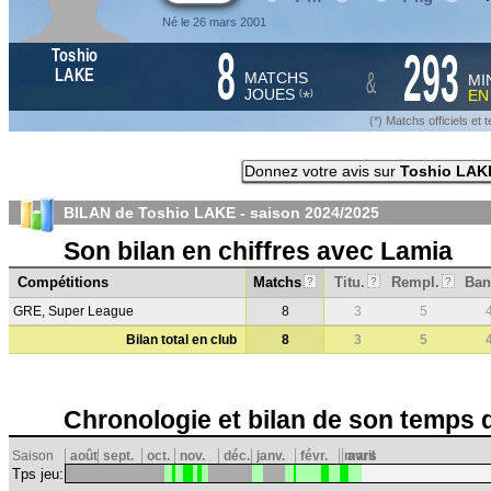
Né le 26 mars 2001
8
293
Toshio
&
LAKE
MATCHS
MI
JOUES
E
*
(
)
(*) Matchs officiels e
Donnez votre avis sur
Toshio LAK
BILAN de Toshio LAKE - saison
2024/2025
Son bilan en chiffres avec Lamia
Compétitions
Matchs
Titu.
Rempl.
Ban
?
?
?
GRE, Super League
8
3
5
Bilan total en club
8
3
5
Chronologie et bilan de son temps 
Saison
août
sept.
oct.
nov.
déc.
janv.
févr.
mars
avril
Tps jeu: