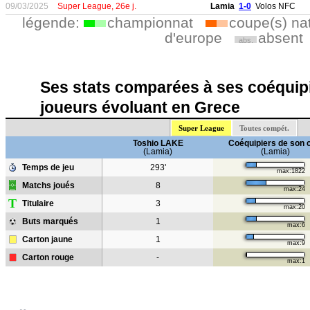
09/03/2025
Super League, 26e j.
Lamia
1-0
Volos NFC
légende:
championnat
coupe(s) na
d'europe
absent
abs.
Ses stats comparées à ses coéquipi
joueurs évoluant en Grece
Super League
Toutes compét.
Toshio LAKE
Coéquipiers de son 
(Lamia)
(Lamia)
Temps de jeu
293'
max:1822
Matchs joués
8
max:24
T
Titulaire
3
max:20
Buts marqués
1
max:6
Carton jaune
1
max:9
Carton rouge
-
max:1