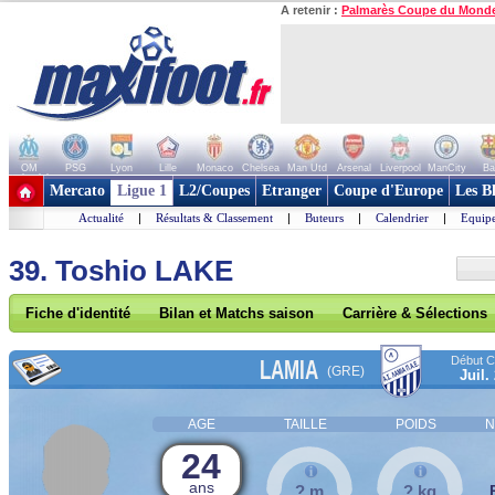
A retenir :
Palmarès Coupe du Mond
OM
PSG
Lyon
Lille
Monaco
Chelsea
Man Utd
Arsenal
Liverpool
ManCity
Ba
+ de clubs
Mercato
Ligue 1
L2/Coupes
Etranger
Coupe d'Europe
Les B
Actualité
|
Résultats & Classement
|
Buteurs
|
Calendrier
|
Equipe
39. Toshio LAKE
Fiche d'identité
Bilan et Matchs saison
Carrière & Sélections
Début Co
LAMIA
(GRE)
Juil.
AGE
TAILLE
POIDS
N
24
ans
? m
? kg