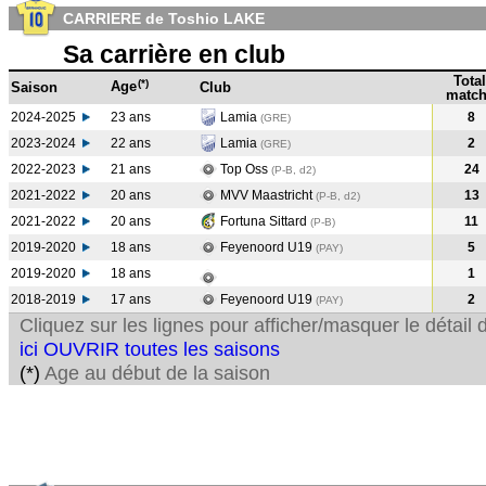
CARRIERE de Toshio LAKE
Sa carrière en club
Total
(*)
Age
Saison
Club
match
2024-2025
23 ans
Lamia
8
(GRE)
2023-2024
22 ans
Lamia
2
(GRE
)
2022-2023
21 ans
Top Oss
24
(P-B, d2)
2021-2022
20 ans
MVV Maastricht
13
(P-B, d2)
2021-2022
20 ans
Fortuna Sittard
11
(P-B
)
2019-2020
18 ans
Feyenoord U19
5
(PAY
)
2019-2020
18 ans
1
2018-2019
17 ans
Feyenoord U19
2
(PAY
)
Cliquez sur les lignes pour afficher/masquer le détai
ici OUVRIR toutes les saisons
(*)
Age au début de la saison