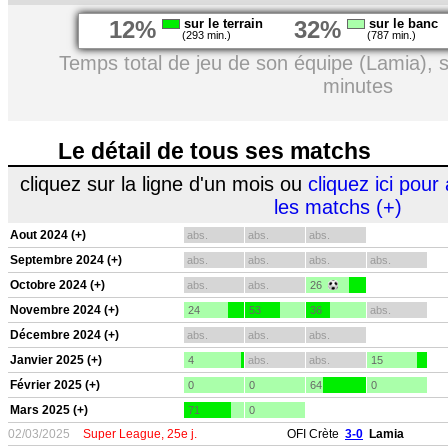
12%
sur le terrain
32%
sur le banc
(293 min.)
(787 min.)
Temps total de jeu de son équipe (Lamia), 
minutes
Le détail de tous ses matchs
cliquez sur la ligne d'un mois ou
cliquez ici pour 
les matchs (+)
Aout 2024 (+)
abs.
abs.
abs.
Septembre 2024 (+)
abs.
abs.
abs.
abs.
Octobre 2024 (+)
abs.
abs.
26
Novembre 2024 (+)
24
53
36
abs.
Décembre 2024 (+)
abs.
abs.
abs.
Janvier 2025 (+)
4
abs.
abs.
15
Février 2025 (+)
0
0
64
0
Mars 2025 (+)
71
0
02/03/2025
Super League, 25e j.
OFI Crète
3-0
Lamia