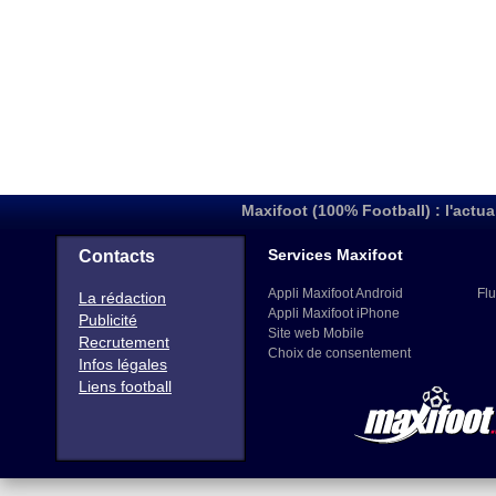
Maxifoot (100% Football) : l'actua
Services Maxifoot
Contacts
Appli Maxifoot Android
Flu
La rédaction
Appli Maxifoot iPhone
Publicité
Site web Mobile
Recrutement
Choix de consentement
Infos légales
Liens football