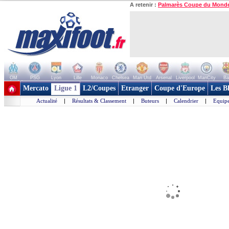
A retenir :
Palmarès Coupe du Mond
OM
PSG
Lyon
Lille
Monaco
Chelsea
Man Utd
Arsenal
Liverpool
ManCity
Ba
+ de clubs
Mercato
Ligue 1
L2/Coupes
Etranger
Coupe d'Europe
Les B
Actualité
|
Résultats & Classement
|
Buteurs
|
Calendrier
|
Equipe