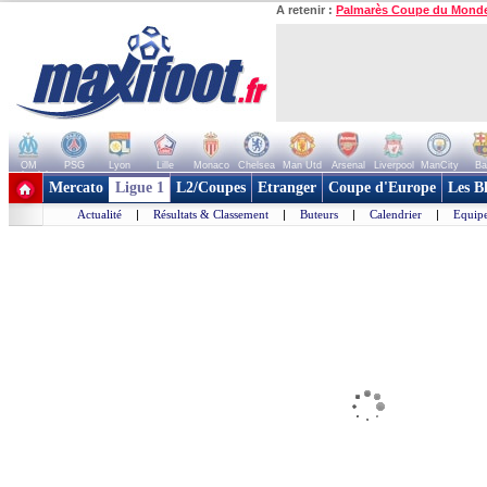
A retenir :
Palmarès Coupe du Mond
OM
PSG
Lyon
Lille
Monaco
Chelsea
Man Utd
Arsenal
Liverpool
ManCity
Ba
+ de clubs
Mercato
Ligue 1
L2/Coupes
Etranger
Coupe d'Europe
Les B
Actualité
|
Résultats & Classement
|
Buteurs
|
Calendrier
|
Equipe