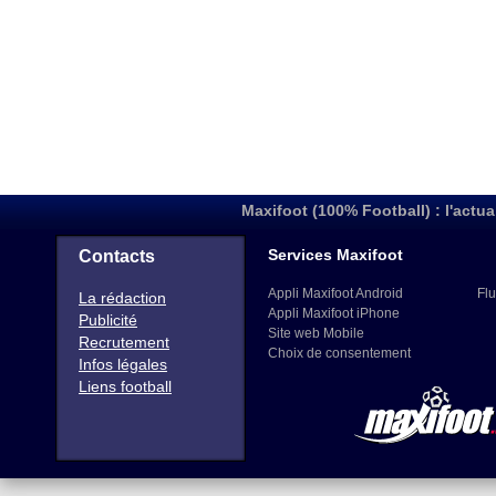
Maxifoot (100% Football) : l'actua
Services Maxifoot
Contacts
Appli Maxifoot Android
Flu
La rédaction
Appli Maxifoot iPhone
Publicité
Site web Mobile
Recrutement
Choix de consentement
Infos légales
Liens football