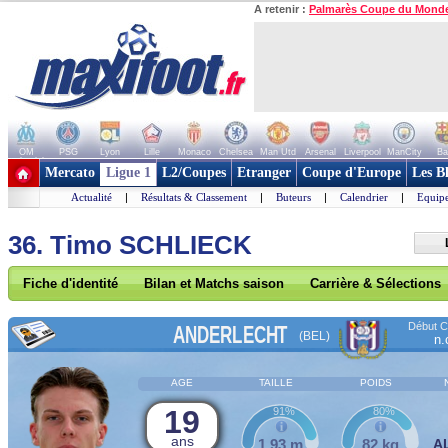
A retenir :
Palmarès Coupe du Mond
OM
PSG
Lyon
Lille
Monaco
Chelsea
Man Utd
Arsenal
Liverpool
ManCity
Ba
+ de clubs
Mercato
Ligue 1
L2/Coupes
Etranger
Coupe d'Europe
Les B
Actualité
|
Résultats & Classement
|
Buteurs
|
Calendrier
|
Equipe
36. Timo SCHLIECK
Fiche d'identité
Bilan et Matchs saison
Carrière & Sélections
Début Co
ANDERLECHT
(BEL)
n.
AGE
TAILLE
POIDS
19
91%
80%
ans
1,93 m
82 kg
A