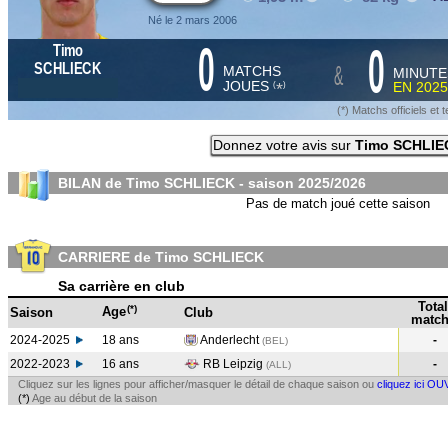
Né le 2 mars 2006
0
0
Timo
&
SCHLIECK
MATCHS
MINUTE
JOUES
EN
2025
*
(
)
(*) Matchs officiels e
Donnez votre avis sur
Timo SCHLIE
BILAN de Timo SCHLIECK - saison
2025/2026
Pas de match joué cette saison
CARRIERE de Timo SCHLIECK
Sa carrière en club
Total
(*)
Age
Saison
Club
match
2024-2025
18 ans
Anderlecht
-
(BEL
)
2022-2023
16 ans
RB Leipzig
-
(ALL
)
Cliquez sur les lignes pour afficher/masquer le détail de chaque saison ou
cliquez ici OU
(*)
Age au début de la saison