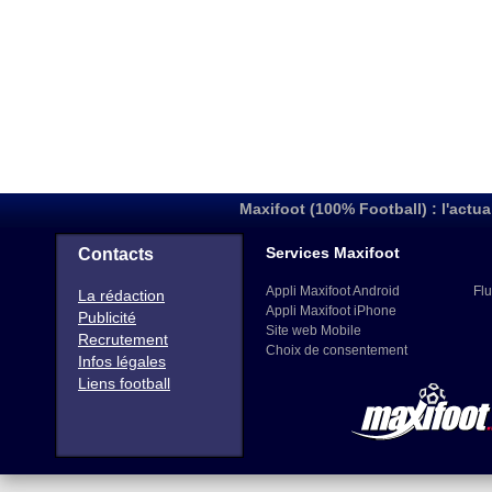
Maxifoot (100% Football) : l'actua
Services Maxifoot
Contacts
Appli Maxifoot Android
Flu
La rédaction
Appli Maxifoot iPhone
Publicité
Site web Mobile
Recrutement
Choix de consentement
Infos légales
Liens football