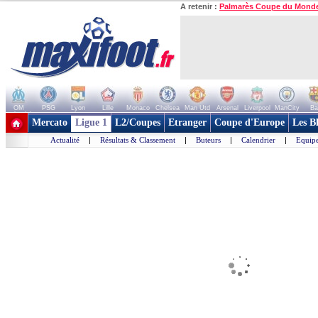
A retenir :
Palmarès Coupe du Mond
OM
PSG
Lyon
Lille
Monaco
Chelsea
Man Utd
Arsenal
Liverpool
ManCity
Ba
+ de clubs
Mercato
Ligue 1
L2/Coupes
Etranger
Coupe d'Europe
Les B
Actualité
|
Résultats & Classement
|
Buteurs
|
Calendrier
|
Equipe