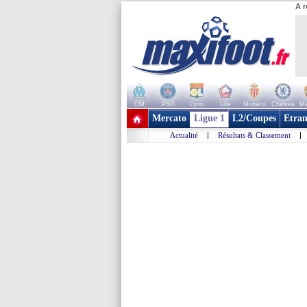
A r
OM
PSG
Lyon
Lille
Monaco
Chelsea
Ma
+ de clubs
Mercato
Ligue 1
L2/Coupes
Etran
Actualité
|
Résultats & Classement
|