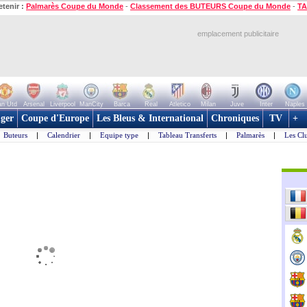
etenir :
Palmarès Coupe du Monde
-
Classement des BUTEURS Coupe du Monde
-
TA
emplacement publicitaire
n Utd
Arsenal
Liverpool
ManCity
Barca
Real
Atletico
Milan
Juve
Inter
Naples
ger
Coupe d'Europe
Les Bleus & International
Chroniques
TV
+
Buteurs
|
Calendrier
|
Equipe type
|
Tableau Transferts
|
Palmarès
|
Les Cl