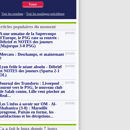
Voter
Voir les resultats
-
Voir les sondages précédents
articles populaires du moment
(05/08)
A une semaine de la Supercoupe
d'Europe, le PSG rate sa rentrée -
Débrief et NOTES des joueurs
(Majorque 3-0 PSG)
(05/08)
Mercato : Deschamps, et maintenant
?
(04/08)
Lyon frôle le néant absolu - Débrief
et NOTES des joueurs (Sparta 2-1
OL)
(05/08)
Journal des Transferts : Liverpool
tourné vers le PSG, le nouveau club
de Salah connu, Lille veut piocher au
Real...
(05/08)
Les 5 infos à savoir sur OM - Al-
Shahaniya (3-0) : Marseille
progresse, Paixão en forme, les
satisfactions et les déceptions...
Ça a fait le buzz depuis 7 jours