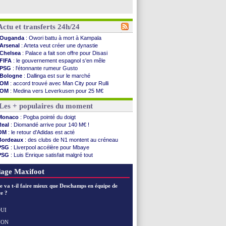
Actu et transferts 24h/24
Ouganda
: Owori battu à mort à Kampala
Arsenal
: Arteta veut créer une dynastie
Chelsea
: Palace a fait son offre pour Disasi
FIFA
: le gouvernement espagnol s'en mêle
PSG
: l'étonnante rumeur Gusto
Bologne
: Dallinga est sur le marché
OM
: accord trouvé avec Man City pour Rulli
OM
: Medina vers Leverkusen pour 25 M€
Uruguay
: Forlan nommé sélectionneur (officiel)
Les + populaires du moment
Séville
: Juanlu signe à Bournemouth (officiel)
PSG
: Ndjantou heureux d'avoir rejoué
Monaco
: Pogba pointé du doigt
Real
: Diomandé pour 140 M€ ! (officiel)
Real
: Diomandé arrive pour 140 M€ !
Man City
: Rodri préfère le Barça au Real !
OM
: le retour d'Adidas est acté
Rennes
: Aït Boudlal veut rejoindre Fulham
Bordeaux
: des clubs de N1 montent au créneau
Aston Villa
: Liverpool cible aussi Konsa
PSG
: Liverpool accélère pour Mbaye
OM
: une approche pour Diatta
PSG
: Luis Enrique satisfait malgré tout
Le Havre
: Diaw va signer à Lille
Real
: une nouvelle offre pour Vinicius
Trabzonspor
: Salah a signé ! (officiel)
Lyon
: Fonseca prend cher sur les réseaux
age Maxifoot
Bordeaux
: les mots de Mavuba
FIFA
: Al-Khelaïfi président ? Tebas dit non
e va t-il faire mieux que Deschamps en équipe de
Fenerbahçe
: Greenwood savoure son premier ...
e ?
Bordeaux
: Mavuba n'est plus l'entraîneur (off.)
Galatasaray
: Milan rejette 35 M€ pour Leão
UI
Southampton
: D. Traoré prêté au Mans (officiel)
NON
Voir les brèves précédentes