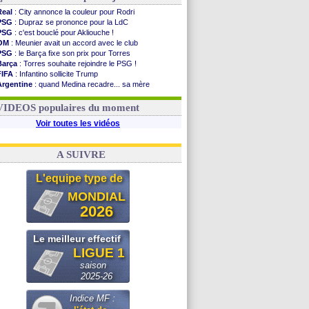
Real
: City annonce la couleur pour Rodri
PSG
: Dupraz se prononce pour la LdC
PSG
: c'est bouclé pour Akliouche !
OM
: Meunier avait un accord avec le club
PSG
: le Barça fixe son prix pour Torres
Barça
: Torres souhaite rejoindre le PSG !
FIFA
: Infantino sollicite Trump
Argentine
: quand Medina recadre... sa mère
Real
: le démenti de Leipzig pour Diomandé
OM
: Paixão attire un 2e club anglais
VIDEOS populaires du moment
Voir toutes les vidéos
A SUIVRE
L'equipe type de
MONDIAL
2026
Le meilleur effectif
LIGUE 1
saison
2025-26
Indice MF :