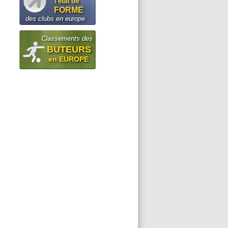
l'état de
FORME
des clubs en europe
Classements des
BUTEURS
en EUROPE