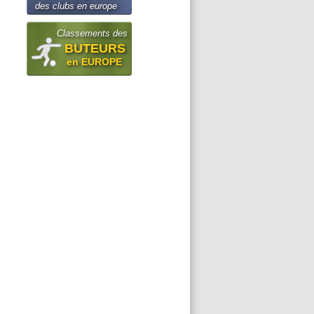
des clubs en europe
Classements des
BUTEURS
en EUROPE