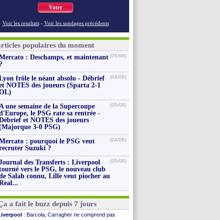
Voter
Voir les resultats
-
Voir les sondages précédents
articles populaires du moment
(05/08)
Mercato : Deschamps, et maintenant
?
(04/08)
Lyon frôle le néant absolu - Débrief
et NOTES des joueurs (Sparta 2-1
OL)
(05/08)
A une semaine de la Supercoupe
d'Europe, le PSG rate sa rentrée -
Débrief et NOTES des joueurs
(Majorque 3-0 PSG)
(04/08)
Mercato : pourquoi le PSG veut
recruter Suzuki ?
(05/08)
Journal des Transferts : Liverpool
tourné vers le PSG, le nouveau club
de Salah connu, Lille veut piocher au
Real...
Ça a fait le buzz depuis 7 jours
Liverpool
: Barcola, Carragher ne comprend pas