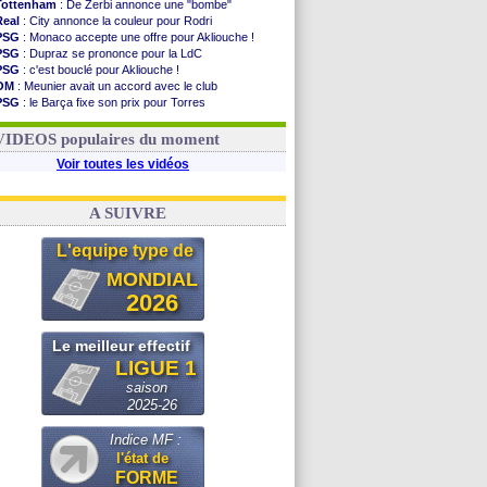
Tottenham
: De Zerbi annonce une "bombe"
Real
: City annonce la couleur pour Rodri
PSG
: Monaco accepte une offre pour Akliouche !
PSG
: Dupraz se prononce pour la LdC
PSG
: c'est bouclé pour Akliouche !
OM
: Meunier avait un accord avec le club
PSG
: le Barça fixe son prix pour Torres
Barça
: Torres souhaite rejoindre le PSG !
FIFA
: Infantino sollicite Trump
VIDEOS populaires du moment
Voir toutes les vidéos
A SUIVRE
L'equipe type de
MONDIAL
2026
Le meilleur effectif
LIGUE 1
saison
2025-26
Indice MF :
l'état de
FORME