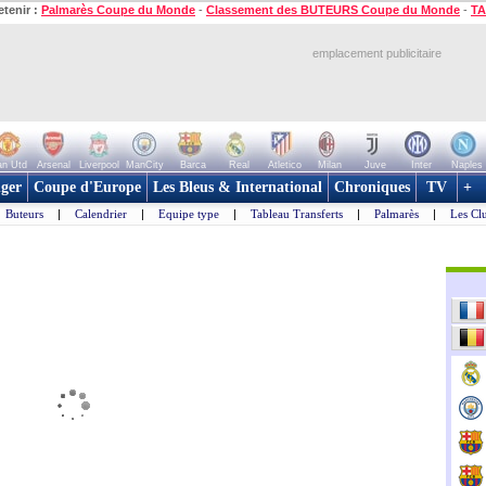
etenir :
Palmarès Coupe du Monde
-
Classement des BUTEURS Coupe du Monde
-
TA
emplacement publicitaire
n Utd
Arsenal
Liverpool
ManCity
Barca
Real
Atletico
Milan
Juve
Inter
Naples
ger
Coupe d'Europe
Les Bleus & International
Chroniques
TV
+
Buteurs
|
Calendrier
|
Equipe type
|
Tableau Transferts
|
Palmarès
|
Les Cl