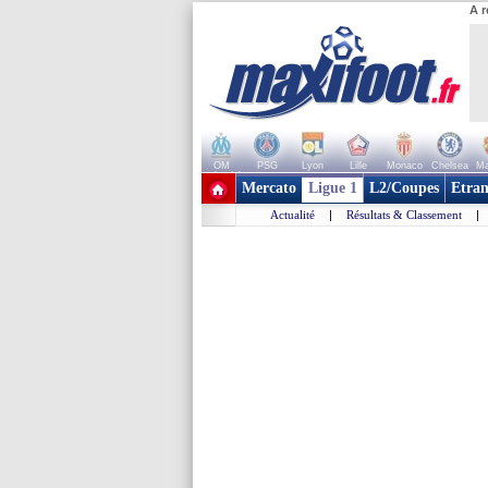
A r
OM
PSG
Lyon
Lille
Monaco
Chelsea
Ma
+ de clubs
Mercato
Ligue 1
L2/Coupes
Etran
Actualité
|
Résultats & Classement
|