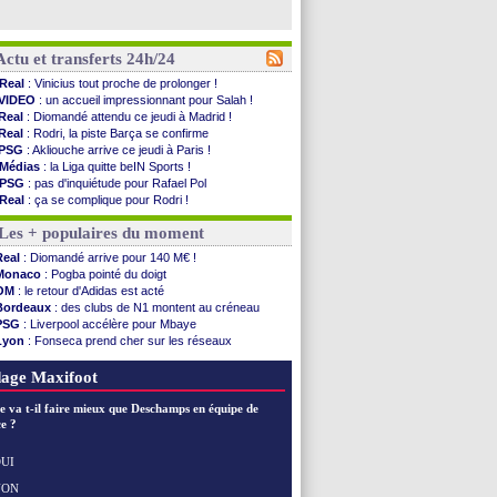
Actu et transferts 24h/24
Real
: Vinicius tout proche de prolonger !
VIDEO
: un accueil impressionnant pour Salah !
Real
: Diomandé attendu ce jeudi à Madrid !
Real
: Rodri, la piste Barça se confirme
PSG
: Akliouche arrive ce jeudi à Paris !
Médias
: la Liga quitte beIN Sports !
PSG
: pas d'inquiétude pour Rafael Pol
Real
: ça se complique pour Rodri !
Barça
: Ferran Torres donne son feu vert au ...
Les + populaires du moment
FIFA
: des excuses après le projet
Abha
: c'est fait pour Fekir (officiel)
Real
: Diomandé arrive pour 140 M€ !
Real
: réponse imminente de Vinicius
Monaco
: Pogba pointé du doigt
Arsenal
: Nørgaard transféré à Everton (off.)
OM
: le retour d'Adidas est acté
Al-Ahli
: Deschamps a discuté !
Bordeaux
: des clubs de N1 montent au créneau
PSG
: Luis Enrique satisfait malgré tout
PSG
: Liverpool accélère pour Mbaye
Monaco
: Pogba pointé du doigt
Lyon
: Fonseca prend cher sur les réseaux
Rennes
: Zabiri n'est pas fan de la L1
Trabzonspor
: une annonce pour Salah !
Rennes
: une offre de Fulham pour Aït Boudlal
Real
: une nouvelle offre pour Vinicius
age Maxifoot
VIDEO
: Thomasson et Cresswell réconciliés
Dunkerque
: Nzonzi avait des pistes en L1
e va t-il faire mieux que Deschamps en équipe de
Lyon
: Mangala sur le départ
e ?
Amical
: Arsenal s'incline face au Real Betis
Amical
: lourde défaite pour le PSG
UI
Man City
: Maresca flou pour Reijnders
NON
Voir les brèves précédentes