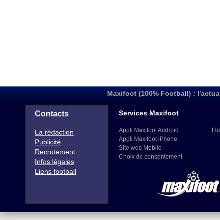
Maxifoot (100% Football) : l'actua
Services Maxifoot
Contacts
Appli Maxifoot Android
Flu
La rédaction
Appli Maxifoot iPhone
Publicité
Site web Mobile
Recrutement
Choix de consentement
Infos légales
Liens football