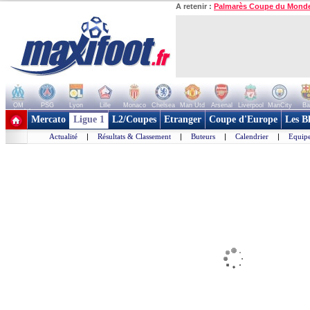
A retenir :
Palmarès Coupe du Mond
OM
PSG
Lyon
Lille
Monaco
Chelsea
Man Utd
Arsenal
Liverpool
ManCity
Ba
+ de clubs
Mercato
Ligue 1
L2/Coupes
Etranger
Coupe d'Europe
Les B
Actualité
|
Résultats & Classement
|
Buteurs
|
Calendrier
|
Equipe