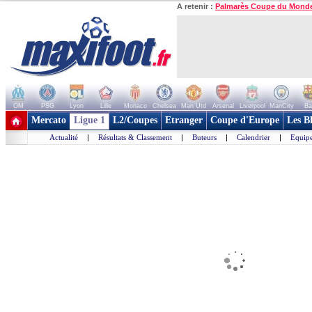
A retenir :
Palmarès Coupe du Mond
OM
PSG
Lyon
Lille
Monaco
Chelsea
Man Utd
Arsenal
Liverpool
ManCity
Ba
+ de clubs
Mercato
Ligue 1
L2/Coupes
Etranger
Coupe d'Europe
Les B
Actualité
|
Résultats & Classement
|
Buteurs
|
Calendrier
|
Equipe