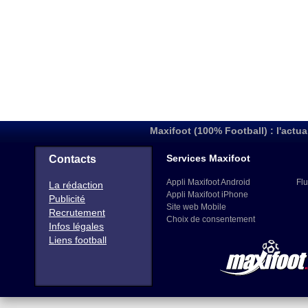
Maxifoot (100% Football) : l'actua
Services Maxifoot
Contacts
Appli Maxifoot Android
Flu
La rédaction
Appli Maxifoot iPhone
Publicité
Site web Mobile
Recrutement
Choix de consentement
Infos légales
Liens football