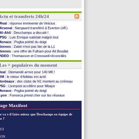
Actu et transferts 24h/24
Real
: réponse imminente de Vinicius
Arsenal
: Nørgaard transféré à Everton (off.)
Al-Ahli
: Deschamps a discuté !
PSG
: Luis Enrique satisfait malgré tout
Monaco
: Pogba pointé du doigt
Rennes
: Zabiri n'est pas fan de la L1
Rennes
: une offre de Fulham pour Aït Boudlal
VIDEO
: Thomasson et Cresswell réconciliés
Dunkerque
: Nzonzi avait des pistes en L1
Les + populaires du moment
Lyon
: Mangala sur le départ
Amical
: Arsenal s'incline face au Real Betis
Real
: Diomandé arrive pour 140 M€ !
Amical
: lourde défaite pour le PSG
OM
: le retour d'Adidas est acté
Man City
: Maresca flou pour Reijnders
Bordeaux
: des clubs de N1 montent au créneau
LdC
: Fenerbahçe prend une belle option
PSG
: Liverpool accélère pour Mbaye
Al-Diriyah
: Mbemba arrive libre (officiel)
Monaco
: Pogba pointé du doigt
Atletico
: le plan d'Alvarez à son retour
Lyon
: Fonseca prend cher sur les réseaux
Amical
: premier succès pour Brest
Trabzonspor
: une annonce pour Salah !
VIDEO
: le joli but de Greenwood avec le Fener !
EdF
: Infantino complimente Mbappé
age Maxifoot
CdM 2030
: une promesse d'Infantino au Maroc ...
PSG
: la compo pour le premier match amical
e va t-il faire mieux que Deschamps en équipe de
Newcastle
: Jaissle est le nouveau coach (off.)
e ?
Real
: une nouvelle offre pour Vinicius
Amical
: l'OM domine Al-Shahaniya
UI
Monaco
: Cabral a prolongé (officiel)
NON
Voir les brèves précédentes