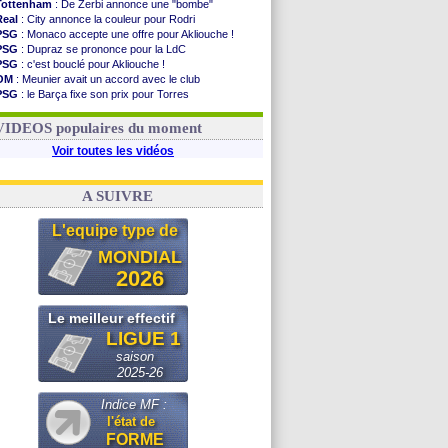
Tottenham
: De Zerbi annonce une "bombe"
Real
: City annonce la couleur pour Rodri
PSG
: Monaco accepte une offre pour Akliouche !
PSG
: Dupraz se prononce pour la LdC
PSG
: c'est bouclé pour Akliouche !
OM
: Meunier avait un accord avec le club
PSG
: le Barça fixe son prix pour Torres
Barça
: Torres souhaite rejoindre le PSG !
FIFA
: Infantino sollicite Trump
VIDEOS populaires du moment
Voir toutes les vidéos
A SUIVRE
L'equipe type de
MONDIAL
2026
Le meilleur effectif
LIGUE 1
saison
2025-26
Indice MF :
l'état de
FORME