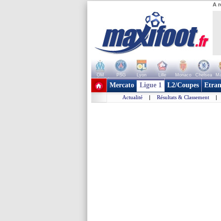
A r
OM
PSG
Lyon
Lille
Monaco
Chelsea
Ma
+ de clubs
Mercato
Ligue 1
L2/Coupes
Etran
Actualité
|
Résultats & Classement
|