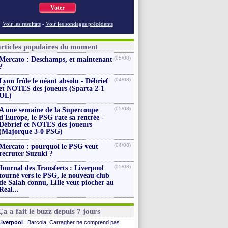
Voter
Voir les resultats
-
Voir les sondages précédents
articles populaires du moment
(05/08)
Mercato : Deschamps, et maintenant
?
(04/08)
Lyon frôle le néant absolu - Débrief
et NOTES des joueurs (Sparta 2-1
OL)
(05/08)
A une semaine de la Supercoupe
d'Europe, le PSG rate sa rentrée -
Débrief et NOTES des joueurs
(Majorque 3-0 PSG)
(04/08)
Mercato : pourquoi le PSG veut
recruter Suzuki ?
(05/08)
Journal des Transferts : Liverpool
tourné vers le PSG, le nouveau club
de Salah connu, Lille veut piocher au
Real...
Ça a fait le buzz depuis 7 jours
Liverpool
: Barcola, Carragher ne comprend pas