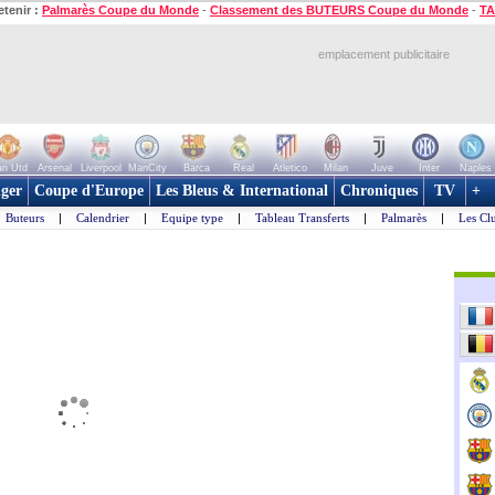
etenir :
Palmarès Coupe du Monde
-
Classement des BUTEURS Coupe du Monde
-
TA
emplacement publicitaire
n Utd
Arsenal
Liverpool
ManCity
Barca
Real
Atletico
Milan
Juve
Inter
Naples
ger
Coupe d'Europe
Les Bleus & International
Chroniques
TV
+
Buteurs
|
Calendrier
|
Equipe type
|
Tableau Transferts
|
Palmarès
|
Les Cl