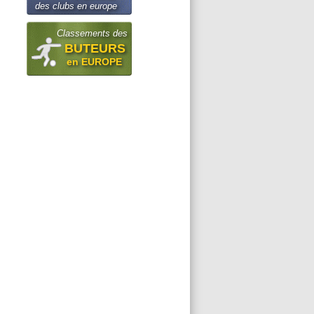
des clubs en europe
Classements des
BUTEURS
en EUROPE