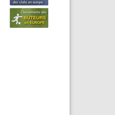
des clubs en europe
Classements des
BUTEURS
en EUROPE