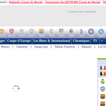
etenir :
Palmarès Coupe du Monde
-
Classement des BUTEURS Coupe du Monde
-
TA
emplacement publicitaire
n Utd
Arsenal
Liverpool
ManCity
Barca
Real
Atletico
Milan
Juve
Inter
Naples
ger
Coupe d'Europe
Les Bleus & International
Chroniques
TV
+
Buteurs
|
Calendrier
|
Equipe type
|
Tableau Transferts
|
Palmarès
|
Les Cl