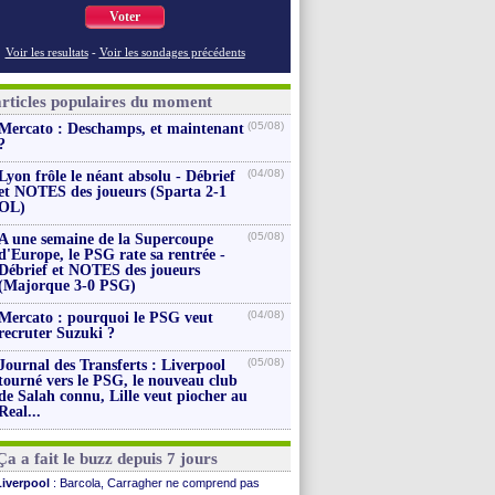
Voter
Voir les resultats
-
Voir les sondages précédents
articles populaires du moment
(05/08)
Mercato : Deschamps, et maintenant
?
(04/08)
Lyon frôle le néant absolu - Débrief
et NOTES des joueurs (Sparta 2-1
OL)
(05/08)
A une semaine de la Supercoupe
d'Europe, le PSG rate sa rentrée -
Débrief et NOTES des joueurs
(Majorque 3-0 PSG)
(04/08)
Mercato : pourquoi le PSG veut
recruter Suzuki ?
(05/08)
Journal des Transferts : Liverpool
tourné vers le PSG, le nouveau club
de Salah connu, Lille veut piocher au
Real...
Ça a fait le buzz depuis 7 jours
Liverpool
: Barcola, Carragher ne comprend pas