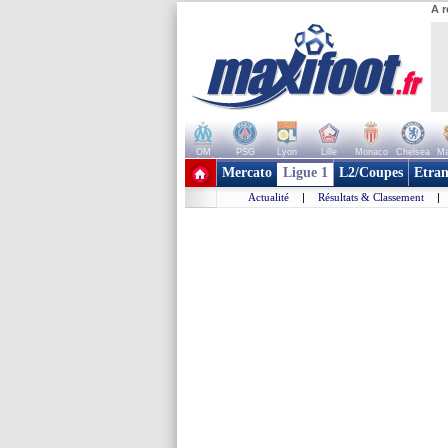
A r
OM
PSG
Lyon
Lille
Monaco
Chelsea
Ma
+ de clubs
Mercato
Ligue 1
L2/Coupes
Etran
Actualité
|
Résultats & Classement
|