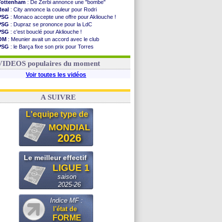
Tottenham
: De Zerbi annonce une "bombe"
Real
: City annonce la couleur pour Rodri
PSG
: Monaco accepte une offre pour Akliouche !
PSG
: Dupraz se prononce pour la LdC
PSG
: c'est bouclé pour Akliouche !
OM
: Meunier avait un accord avec le club
PSG
: le Barça fixe son prix pour Torres
Barça
: Torres souhaite rejoindre le PSG !
FIFA
: Infantino sollicite Trump
VIDEOS populaires du moment
Voir toutes les vidéos
A SUIVRE
L'equipe type de
MONDIAL
2026
Le meilleur effectif
LIGUE 1
saison
2025-26
Indice MF :
l'état de
FORME