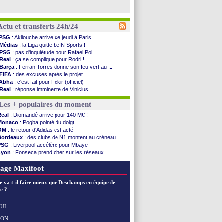
Actu et transferts 24h/24
PSG
: Akliouche arrive ce jeudi à Paris
Médias
: la Liga quitte beIN Sports !
PSG
: pas d'inquiétude pour Rafael Pol
Real
: ça se complique pour Rodri !
Barça
: Ferran Torres donne son feu vert au ...
FIFA
: des excuses après le projet
Abha
: c'est fait pour Fekir (officiel)
Real
: réponse imminente de Vinicius
Arsenal
: Nørgaard transféré à Everton (off.)
Les + populaires du moment
Al-Ahli
: Deschamps a discuté !
PSG
: Luis Enrique satisfait malgré tout
Real
: Diomandé arrive pour 140 M€ !
Monaco
: Pogba pointé du doigt
Monaco
: Pogba pointé du doigt
Rennes
: Zabiri n'est pas fan de la L1
OM
: le retour d'Adidas est acté
Rennes
: une offre de Fulham pour Aït Boudlal
Bordeaux
: des clubs de N1 montent au créneau
VIDEO
: Thomasson et Cresswell réconciliés
PSG
: Liverpool accélère pour Mbaye
Dunkerque
: Nzonzi avait des pistes en L1
Lyon
: Fonseca prend cher sur les réseaux
Lyon
: Mangala sur le départ
Trabzonspor
: une annonce pour Salah !
Amical
: Arsenal s'incline face au Real Betis
EdF
: Infantino complimente Mbappé
age Maxifoot
Amical
: lourde défaite pour le PSG
Man City
: Maresca flou pour Reijnders
e va t-il faire mieux que Deschamps en équipe de
LdC
: Fenerbahçe prend une belle option
e ?
Al-Diriyah
: Mbemba arrive libre (officiel)
Atletico
: le plan d'Alvarez à son retour
UI
Amical
: premier succès pour Brest
NON
Voir les brèves précédentes