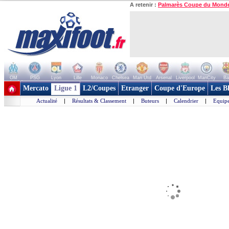
A retenir :
Palmarès Coupe du Mond
OM
PSG
Lyon
Lille
Monaco
Chelsea
Man Utd
Arsenal
Liverpool
ManCity
Ba
+ de clubs
Mercato
Ligue 1
L2/Coupes
Etranger
Coupe d'Europe
Les B
Actualité
|
Résultats & Classement
|
Buteurs
|
Calendrier
|
Equipe