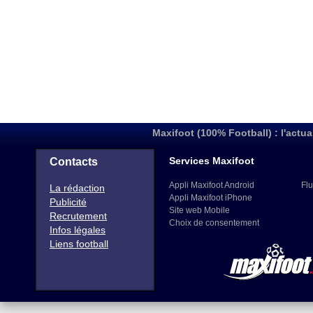
Maxifoot (100% Football) : l'actua
Services Maxifoot
Contacts
Appli Maxifoot Android
Flu
La rédaction
Appli Maxifoot iPhone
Publicité
Site web Mobile
Recrutement
Choix de consentement
Infos légales
Liens football