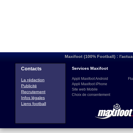
Maxifoot (100% Football) : l'actua
Services Maxifoot
Contacts
Appli Maxifoot Android
Flu
La rédaction
Appli Maxifoot iPhone
Publicité
Site web Mobile
Recrutement
Choix de consentement
Infos légales
Liens football