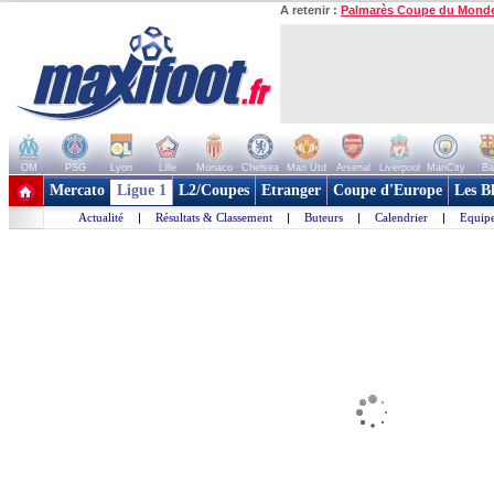
A retenir :
Palmarès Coupe du Mond
OM
PSG
Lyon
Lille
Monaco
Chelsea
Man Utd
Arsenal
Liverpool
ManCity
Ba
+ de clubs
Mercato
Ligue 1
L2/Coupes
Etranger
Coupe d'Europe
Les B
Actualité
|
Résultats & Classement
|
Buteurs
|
Calendrier
|
Equipe