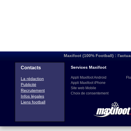
Maxifoot (100% Football) : l'actua
Services Maxifoot
Contacts
Appli Maxifoot Android
Flu
La rédaction
Appli Maxifoot iPhone
Publicité
Site web Mobile
Recrutement
Choix de consentement
Infos légales
Liens football