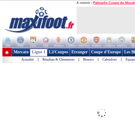
A retenir :
Palmarès Coupe du Mond
OM
PSG
Lyon
Lille
Monaco
Chelsea
Man Utd
Arsenal
Liverpool
ManCity
Ba
+ de clubs
Mercato
Ligue 1
L2/Coupes
Etranger
Coupe d'Europe
Les B
Actualité
|
Résultats & Classement
|
Buteurs
|
Calendrier
|
Equipe