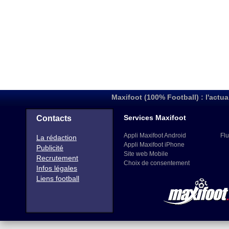
Maxifoot (100% Football) : l'actua
Services Maxifoot
Contacts
Appli Maxifoot Android
Flu
La rédaction
Appli Maxifoot iPhone
Publicité
Site web Mobile
Recrutement
Choix de consentement
Infos légales
Liens football