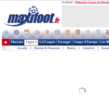
A retenir :
Palmarès Coupe du Mond
OM
PSG
Lyon
Lille
Monaco
Chelsea
Man Utd
Arsenal
Liverpool
ManCity
Ba
+ de clubs
Mercato
Ligue 1
L2/Coupes
Etranger
Coupe d'Europe
Les B
Actualité
|
Résultats & Classement
|
Buteurs
|
Calendrier
|
Equipe