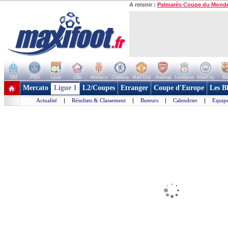
A retenir :
Palmarès Coupe du Mond
OM
PSG
Lyon
Lille
Monaco
Chelsea
Man Utd
Arsenal
Liverpool
ManCity
Ba
+ de clubs
Mercato
Ligue 1
L2/Coupes
Etranger
Coupe d'Europe
Les B
Actualité
|
Résultats & Classement
|
Buteurs
|
Calendrier
|
Equipe