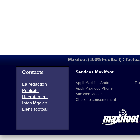
Maxifoot (100% Football) : l'actua
Services Maxifoot
Contacts
Appli Maxifoot Android
Flu
La rédaction
Appli Maxifoot iPhone
Publicité
Site web Mobile
Recrutement
Choix de consentement
Infos légales
Liens football