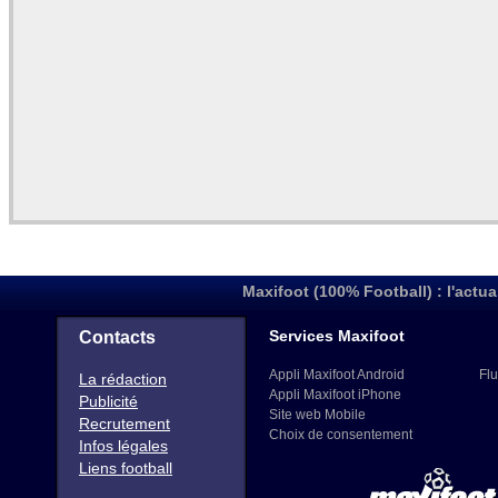
Maxifoot (100% Football) : l'actua
Services Maxifoot
Contacts
Appli Maxifoot Android
Flu
La rédaction
Appli Maxifoot iPhone
Publicité
Site web Mobile
Recrutement
Choix de consentement
Infos légales
Liens football