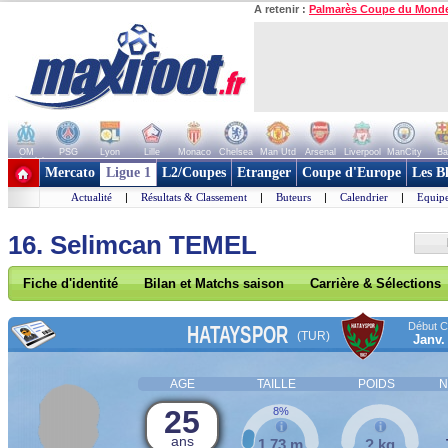
A retenir :
Palmarès Coupe du Mond
OM
PSG
Lyon
Lille
Monaco
Chelsea
Man Utd
Arsenal
Liverpool
ManCity
Ba
+ de clubs
Mercato
Ligue 1
L2/Coupes
Etranger
Coupe d'Europe
Les B
Actualité
|
Résultats & Classement
|
Buteurs
|
Calendrier
|
Equipe
16. Selimcan TEMEL
Fiche d'identité
Bilan et Matchs saison
Carrière & Sélections
Début Co
HATAYSPOR
(TUR)
Janv.
AGE
TAILLE
POIDS
N
25
8%
ans
1,73 m
? kg