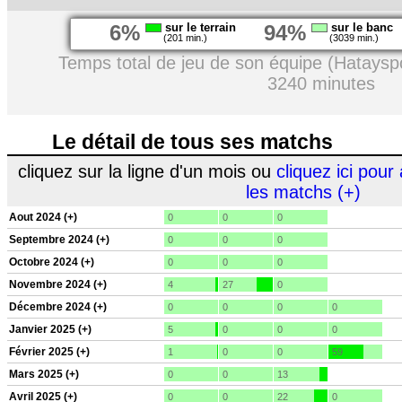
6%
sur le terrain
94%
sur le banc
(201 min.)
(3039 min.)
Temps total de jeu de son équipe (Hataysp
3240 minutes
Le détail de tous ses matchs
cliquez sur la ligne d'un mois ou
cliquez ici pour 
les matchs (+)
Aout 2024 (+)
0
0
0
Septembre 2024 (+)
0
0
0
Octobre 2024 (+)
0
0
0
Novembre 2024 (+)
4
27
0
Décembre 2024 (+)
0
0
0
0
Janvier 2025 (+)
5
0
0
0
Février 2025 (+)
1
0
0
59
Mars 2025 (+)
0
0
13
Avril 2025 (+)
0
0
22
0