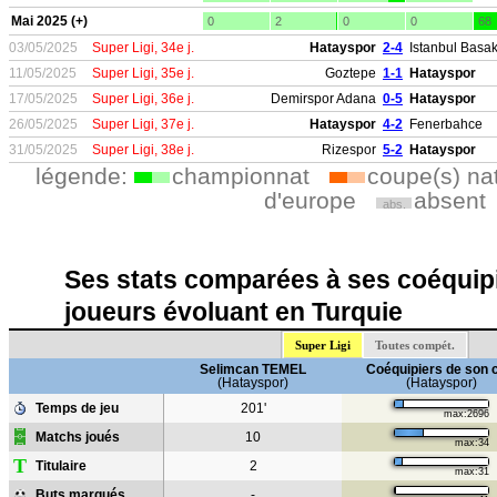
Mai 2025 (+)
0
2
0
0
68
03/05/2025
Super Ligi, 34e j.
Hatayspor
2-4
Istanbul Basak
11/05/2025
Super Ligi, 35e j.
Goztepe
1-1
Hatayspor
17/05/2025
Super Ligi, 36e j.
Demirspor Adana
0-5
Hatayspor
26/05/2025
Super Ligi, 37e j.
Hatayspor
4-2
Fenerbahce
31/05/2025
Super Ligi, 38e j.
Rizespor
5-2
Hatayspor
légende:
championnat
coupe(s) na
d'europe
absent
abs.
Ses stats comparées à ses coéquipi
joueurs évoluant en Turquie
Super Ligi
Toutes compét.
Selimcan TEMEL
Coéquipiers de son 
(Hatayspor)
(Hatayspor)
Temps de jeu
201'
max:2696
Matchs joués
10
max:34
T
Titulaire
2
max:31
Buts marqués
-