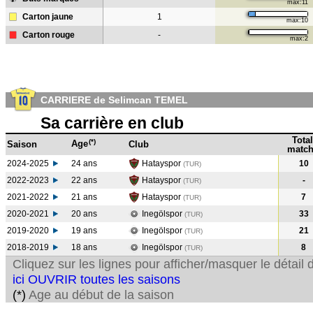
max:11
Carton jaune
1
max:10
Carton rouge
-
max:2
CARRIERE de Selimcan TEMEL
Sa carrière en club
Total
(*)
Age
Saison
Club
match
2024-2025
24 ans
Hatayspor
10
(TUR)
2022-2023
22 ans
Hatayspor
-
(TUR
)
2021-2022
21 ans
Hatayspor
7
(TUR
)
2020-2021
20 ans
Inegölspor
33
(TUR
)
2019-2020
19 ans
Inegölspor
21
(TUR
)
2018-2019
18 ans
Inegölspor
8
(TUR
)
Cliquez sur les lignes pour afficher/masquer le détai
ici OUVRIR toutes les saisons
(*)
Age au début de la saison