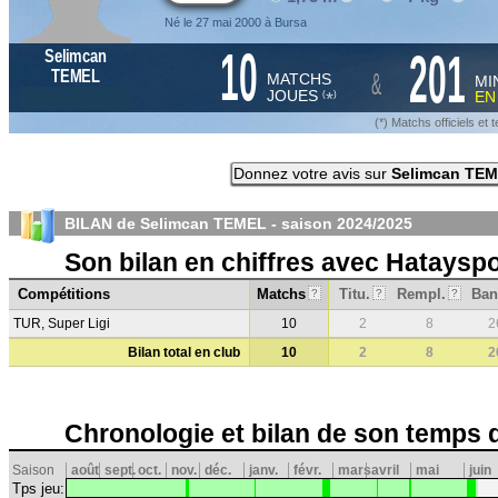
Né le 27 mai 2000 à Bursa
10
201
Selimcan
&
TEMEL
MATCHS
MI
JOUES
E
*
(
)
(*) Matchs officiels e
Donnez votre avis sur
Selimcan TE
BILAN de Selimcan TEMEL - saison
2024/2025
Son bilan en chiffres avec Hataysp
Compétitions
Matchs
Titu.
Rempl.
Ban
?
?
?
TUR, Super Ligi
10
2
8
2
Bilan total en club
10
2
8
2
Chronologie et bilan de son temps 
Saison
août
sept.
oct.
nov.
déc.
janv.
févr.
mars
avril
mai
juin
Tps jeu: