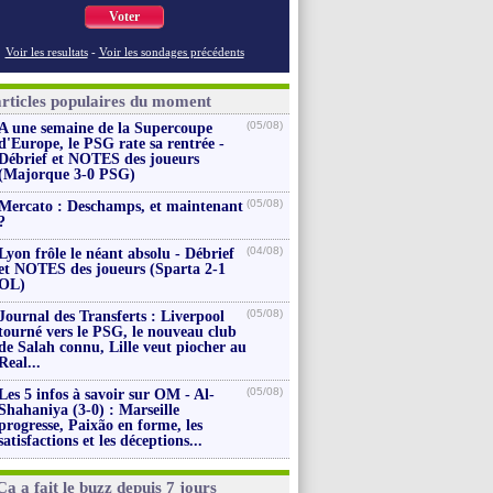
Voter
Voir les resultats
-
Voir les sondages précédents
articles populaires du moment
(05/08)
A une semaine de la Supercoupe
d'Europe, le PSG rate sa rentrée -
Débrief et NOTES des joueurs
(Majorque 3-0 PSG)
(05/08)
Mercato : Deschamps, et maintenant
?
(04/08)
Lyon frôle le néant absolu - Débrief
et NOTES des joueurs (Sparta 2-1
OL)
(05/08)
Journal des Transferts : Liverpool
tourné vers le PSG, le nouveau club
de Salah connu, Lille veut piocher au
Real...
(05/08)
Les 5 infos à savoir sur OM - Al-
Shahaniya (3-0) : Marseille
progresse, Paixão en forme, les
satisfactions et les déceptions...
Ça a fait le buzz depuis 7 jours