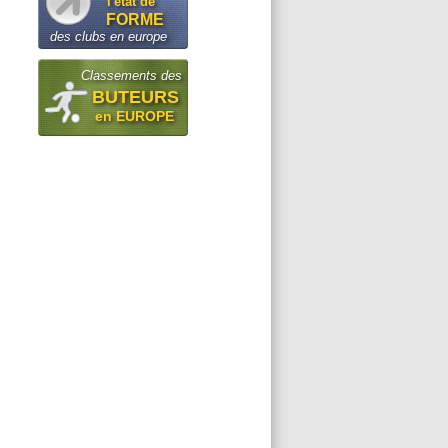
l'état de
FORME
des clubs en europe
Classements des
BUTEURS
en EUROPE