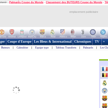
etenir :
Palmarès Coupe du Monde
-
Classement des BUTEURS Coupe du Monde
-
TA
emplacement publicitaire
n Utd
Arsenal
Liverpool
ManCity
Barca
Real
Atletico
Milan
Juve
Inter
Naples
ger
Coupe d'Europe
Les Bleus & International
Chroniques
TV
+
Buteurs
|
Calendrier
|
Equipe type
|
Tableau Transferts
|
Palmarès
|
Les Cl