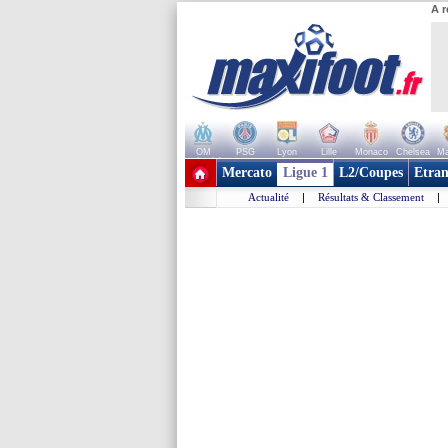
A r
OM
PSG
Lyon
Lille
Monaco
Chelsea
Ma
+ de clubs
Mercato
Ligue 1
L2/Coupes
Etran
Actualité
|
Résultats & Classement
|