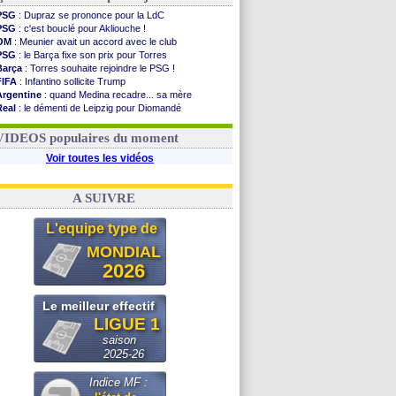
PSG
: Dupraz se prononce pour la LdC
PSG
: c'est bouclé pour Akliouche !
OM
: Meunier avait un accord avec le club
PSG
: le Barça fixe son prix pour Torres
Barça
: Torres souhaite rejoindre le PSG !
FIFA
: Infantino sollicite Trump
Argentine
: quand Medina recadre... sa mère
Real
: le démenti de Leipzig pour Diomandé
OM
: Paixão attire un 2e club anglais
FIFA
: le conseiller d'Infantino démissionne !
VIDEOS populaires du moment
Voir toutes les vidéos
A SUIVRE
L'equipe type de
MONDIAL
2026
Le meilleur effectif
LIGUE 1
saison
2025-26
Indice MF :